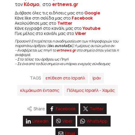
τον
Κόσμο
, στο
ertnews.gr
Διάβασε όλες τις ειδήσεις μας στο
Google
Κάνε like στη σελίδα μας στο
Facebook
Ακολούθησε μας στο
Twitter
Κάνε εγγραφή στο κανάλι μας στο
Youtube
Γίνε μέλος στο κανάλι μας στο
Viber
Προσοχή! Επιτρέπεται η αναδημοσίευση των πληροφοριών του
παραπάνω άρθρου (
όχι αυτολεξεί
) ή μέρους αυτών μόνο αν:
– Αναφέρεται ως πηγή το
ertnews.gr
στο σημείο όπου γίνεται η
αναφορά.
– Στο τέλος του άρθρου ως Πηγή
– Σε ένα από τα δύο σημεία να υπάρχει ενεργός σύνδεσμος
TAGS
επίθεση στο Ισραήλ
Ιράν
κλιμάκωση έντασης
Πόλεμος Ισραήλ - Χαμάς
Share
Facebook
Twitter
Linkedin
Viber
WhatsApp
Email