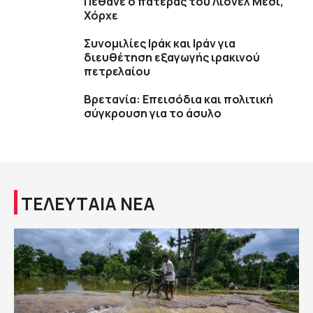
Πέθανε ο πατέρας του Λιονέλ Μέσι,
Χόρχε
Συνομιλίες Ιράκ και Ιράν για
διευθέτηση εξαγωγής ιρακινού
πετρελαίου
Βρετανία: Επεισόδια και πολιτική
σύγκρουση για το άσυλο
ΤΕΛΕΥΤΑΙΑ ΝΕΑ