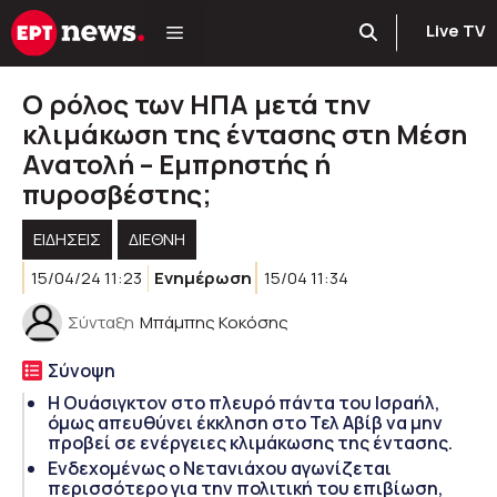
Μετάβαση
Live TV
σε
περιεχόμενο
Ο ρόλος των ΗΠΑ μετά την
κλιμάκωση της έντασης στη Μέση
Ανατολή – Εμπρηστής ή
πυροσβέστης;
ΕΙΔΗΣΕΙΣ
ΔΙΕΘΝΗ
15/04/24 11:23
Ενημέρωση
15/04 11:34
Σύνταξη
Μπάμπης Κοκόσης
Σύνοψη
Η Ουάσιγκτον στο πλευρό πάντα του Ισραήλ,
όμως απευθύνει έκκληση στο Τελ Αβίβ να μην
προβεί σε ενέργειες κλιμάκωσης της έντασης.
Ενδεχομένως ο Νετανιάχου αγωνίζεται
περισσότερο για την πολιτική του επιβίωση,