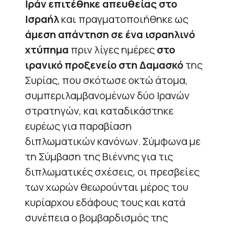
Ιράν επιτέθηκε απευθείας στο
Ισραήλ
και πραγματοποιήθηκε ως
άμεση απάντηση
σε ένα ισραηλινό
χτύπημα
πριν λίγες ημέρες
στο
ιρανικό προξενείο στη Δαμασκό
της
Συρίας, που σκότωσε οκτώ άτομα,
συμπεριλαμβανομένων δύο Ιρανών
στρατηγών, και καταδικάστηκε
ευρέως για παραβίαση
διπλωματικών κανόνων. Σύμφωνα με
τη Σύμβαση της Βιέννης για τις
διπλωματικές σχέσεις, οι πρεσβείες
των χωρών θεωρούνται μέρος του
κυρίαρχου εδάφους τους και κατά
συνέπεια ο βομβαρδισμός της