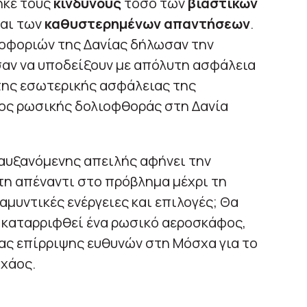
ηκε τους
κινδύνους
τόσο των
βιαστικών
και των
καθυστερημένων απαντήσεων
.
οφοριών της Δανίας δήλωσαν την
σαν να υποδείξουν με απόλυτη ασφάλεια
της εσωτερικής ασφάλειας της
νος ρωσικής δολιοφθοράς στη Δανία
 αυξανόμενης απειλής αφήνει την
τη απέναντι στο πρόβλημα μέχρι τη
αμυντικές ενέργειες και επιλογές; Θα
α καταρριφθεί ένα ρωσικό αεροσκάφος,
ας επίρριψης ευθυνών στη Μόσχα για το
 χάος.