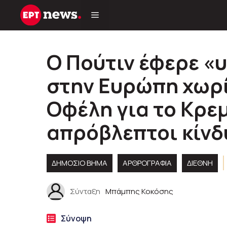
Μετάβαση
σε
περιεχόμενο
Ο Πούτιν έφερε «
στην Ευρώπη χωρί
Οφέλη για το Κρεμ
απρόβλεπτοι κίνδ
ΔΗΜΟΣΙΟ ΒΗΜΑ
ΑΡΘΡΟΓΡΑΦΊΑ
ΔΙΕΘΝΗ
Σύνταξη
Μπάμπης Κοκόσης
Σύνοψη