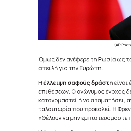
(AP Phot
Όμως δεν ανέφερε τη Ρωσία ως το
απειλή για την Ευρώπη.
Η
έλλειψη σαφούς δράστη
είναι
επιθέσεων. Ο ανώνυμος ένοχος δεν
κατονομαστεί ή να σταματήσει, α
ταλαιπωρία που προκαλεί. Η Φρεν
«Θέλουν να μην εμπιστευόμαστε π