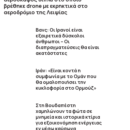
βρέθηκε drone με εκρηκτικά στο
αεροδρόμιο της Λειψίας
Βανς: Οι Ιρανοί είναι
εξαιρετικά δύσκολοι
άνθρωποι – Οι
διαπραγματεύσεις θα είναι
ακατάστατες
Ιράν: «Είναι κοντά η
συμφωνία με το Ομάν που
θα ομαλοποιήσει την
κυκλοφορία στο Ορμούζ»
Στη Βουδαπέστη
χαμηλώνουν τα φώτα σε
μνημεία και ιστορικά κτίρια
για εξοικονόμηση ενέργειας
εν μέσω καύσωνα