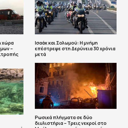
η χώρα
Ισαάκ και Σολωμού: Η μνήμη
μων –
επέστρεψε στη Δερύνεια 30 χρόνια
ιτροπής
μετά
Ρωσικά πλήγματα σε δύο
διυλιστήρια – Τρεις νεκροί στο