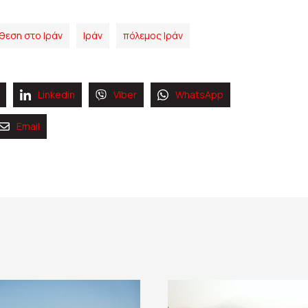
θεση στο Ιράν
Ιράν
πόλεμος Ιράν
Linkedin
Viber
WhatsApp
Email