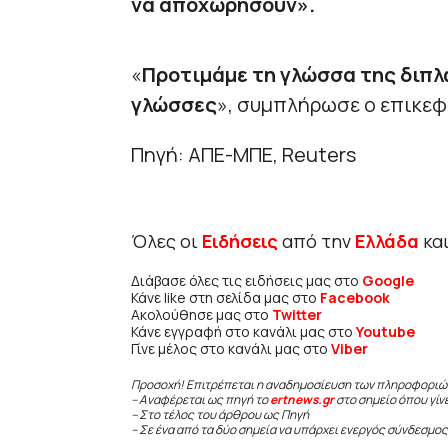
να αποχωρήσουν».
«
Προτιμάμε τη γλώσσα της διπλω
γλώσσες
», συμπλήρωσε ο επικεφ
Πηγή: ΑΠΕ-ΜΠΕ, Reuters
Όλες οι
Ειδήσεις
από την
Ελλάδα
κα
Διάβασε όλες τις ειδήσεις μας στο
Google
Κάνε like στη σελίδα μας στο
Facebook
Ακολούθησε μας στο
Twitter
Κάνε εγγραφή στο κανάλι μας στο
Youtube
Γίνε μέλος στο κανάλι μας στο
Viber
Προσοχή! Επιτρέπεται η αναδημοσίευση των πληροφοριώ
– Αναφέρεται ως πηγή το
ertnews.gr
στο σημείο όπου γίν
– Στο τέλος του άρθρου ως Πηγή
– Σε ένα από τα δύο σημεία να υπάρχει ενεργός σύνδεσμος