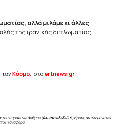
ματίας, αλλά μιλάμε κι άλλες
αλής της ιρανικής διπλωματίας.
ι τον
Κόσμο
, στο
ertnews.gr
ν του παραπάνω άρθρου (
όχι αυτολεξεί
) ή μέρους αυτών μόνο αν:
εται η αναφορά.