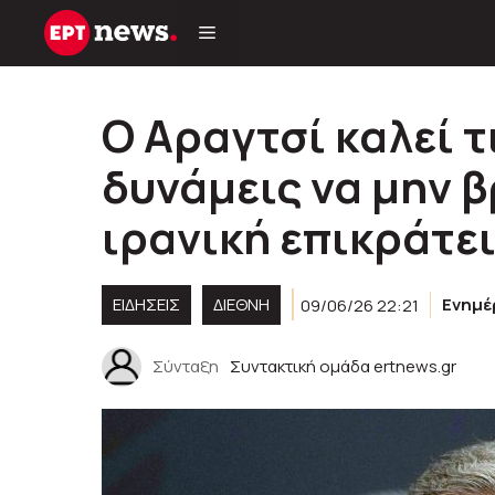
Μετάβαση
σε
περιεχόμενο
Ο Αραγτσί καλεί τ
δυνάμεις να μην β
ιρανική επικράτε
ΕΙΔΗΣΕΙΣ
ΔΙΕΘΝΗ
09/06/26 22:21
Ενημ
Σύνταξη
Συντακτική ομάδα ertnews.gr