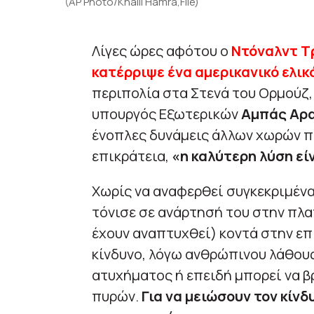
(AP Photo/Khalil Hamra,File)
Λίγες ώρες αφότου ο
Ντόναλντ Τρ
κατέρριψε ένα αμερικανικό ελι
περιπολία στα Στενά του Ορμούζ, 
υπουργός Εξωτερικών
Αμπάς Αρ
ένοπλες δυνάμεις άλλων χωρών π
επικράτεια,
«η καλύτερη λύση εί
Χωρίς να αναφερθεί συγκεκριμένα
τόνισε σε ανάρτησή του στην πλατ
έχουν αναπτυχθεί) κοντά στην επ
κίνδυνο, λόγω ανθρώπινου λάθους
ατυχήματος ή επειδή μπορεί να 
πυρών.
Για να μειώσουν τον κίνδυ