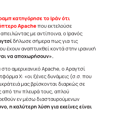
αμπ κατηγόρησε το Ιράν ότι
κόπτερο Apache
που εκτελούσε
απειλώντας με αντίποινα, ο Ιρανός
αγτσί
δήλωσε σήμερα πως για τις
ου έχουν αναπτυχθεί κοντά στην ιρανική
ναι να αποχωρήσουν».
 στο αμερικανικό Apache, ο Αραγτσί
φόρμα Χ: «οι ξένες δυνάμεις (σ.σ. που
ικράτειά μας βρίσκονται διαρκώς σε
 από την πλευρά τους, απλού
βρεθούν εν μέσω διασταυρούμενων
νο, η καλύτερη λύση για εκείνες είναι