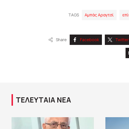
TAGS
Αμπάς Αραγτσί
επί
Share
Facebook
Twitter
ΤΕΛΕΥΤΑΙΑ ΝΕΑ