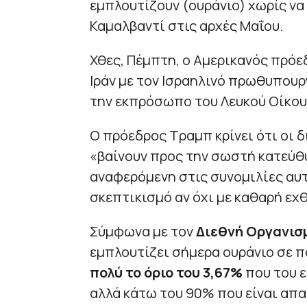
εμπλουτίζουν (ουράνιο) χωρίς να
Καμαλβαντί στις αρχές Μαΐου.
Χθες, Πέμπτη, ο Αμερικανός πρό
Ιράν με τον Ισραηλινό πρωθυπου
την εκπρόσωπο του Λευκού Οίκου 
Ο πρόεδρος Τραμπ κρίνει ότι οι 
«βαίνουν προς την σωστή κατεύθ
αναφερόμενη στις συνομιλίες αυτ
σκεπτικισμό αν όχι με καθαρή εχ
Σύμφωνα με τον
Διεθνή Οργανισμ
εμπλουτίζει σήμερα ουράνιο σε 
πολύ το όριο του 3,67%
που του ε
αλλά κάτω του 90% που είναι απα