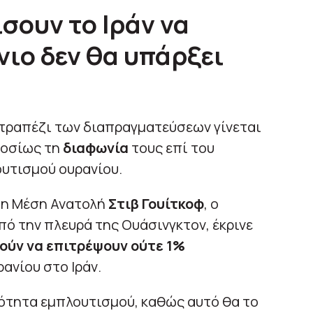
σουν το Ιράν να
νιο δεν θα υπάρξει
τραπέζι των διαπραγματεύσεων γίνεται
μοσίως τη
διαφωνία
τους επί του
υτισμού ουρανίου.
τη Μέση Ανατολή
Στιβ Γουίτκοφ
, ο
πό την πλευρά της Ουάσινγκτον, έκρινε
ούν να επιτρέψουν ούτε 1%
ρανίου στο Ιράν.
ατότητα εμπλουτισμού, καθώς αυτό θα το