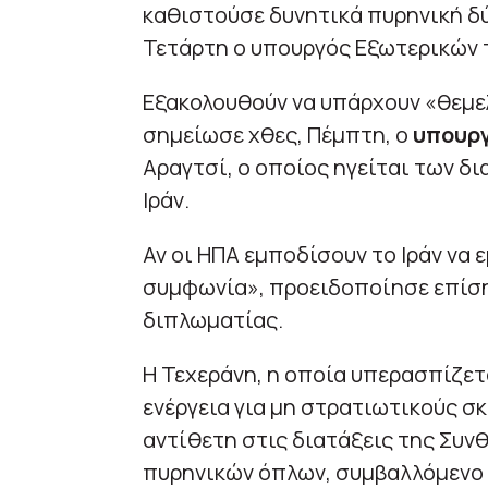
καθιστούσε δυνητικά πυρηνική δ
Τετάρτη ο υπουργός Εξωτερικών
Εξακολουθούν να υπάρχουν «θεμελ
σημείωσε χθες, Πέμπτη, ο
υπουργ
Αραγτσί, ο οποίος ηγείται των δ
Ιράν.
Αν οι ΗΠΑ εμποδίσουν το Ιράν να 
συμφωνία», προειδοποίησε επίση
διπλωματίας.
Η Τεχεράνη, η οποία υπερασπίζετ
ενέργεια για μη στρατιωτικούς σ
αντίθετη στις διατάξεις της Συν
πυρηνικών όπλων, συμβαλλόμενο μ