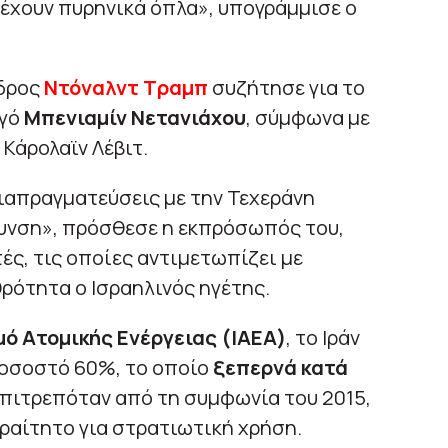
 έχουν πυρηνικά όπλα», υπογράμμισε ο
εδρος
Ντόναλντ Τραμπ
συζήτησε για το
ργό
Μπενιαμίν Νετανιάχου
, σύμφωνα με
Κάρολαϊν Λέβιτ.
διαπραγματεύσεις με την Τεχεράνη
υνση», πρόσθεσε η εκπρόσωπός του,
ές, τις οποίες αντιμετωπίζει με
θρότητα ο Ισραηλινός ηγέτης.
ό Ατομικής Ενέργειας (IAEA)
, το Ιράν
ποσοστό 60%, το οποίο
ξεπερνά κατά
πιτρεπόταν από τη συμφωνία του 2015,
ραίτητο για στρατιωτική χρήση.