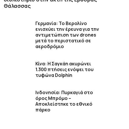
Θάλασσας
Γερμανία: Το Βερολίνο
ενισχύει την έρευνα για την
αντιμετώπιση των drones
μετά το περιστατικό σε
αεροδρόμιο
Κίνα: Η Σαγκάη ακυρώνει
1.300 πτήσεις ενόψει του
τυφώνα Dolphin
Ινδονησία: Πυρκαγιά στο
όρος Μπρόμο –
Αποκλείστηκε το εθνικό
πάρκο