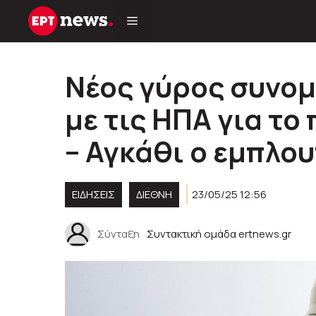
Μετάβαση
σε
περιεχόμενο
Νέος γύρος συνομ
με τις ΗΠΑ για τ
– Αγκάθι ο εμπλο
ΕΙΔΗΣΕΙΣ
ΔΙΕΘΝΗ
23/05/25 12:56
Σύνταξη
Συντακτική ομάδα ertnews.gr