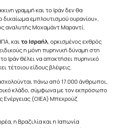
κκινη γραμμή και το Ιράν δεν θα
ο δικαίωμα εμπλουτισμού ουρανίου»,
κός αναλυτής Μοχαμάντ Μαραντί.
ΗΠΑ, και
το Ισραήλ
, ορκισμένος εχθρός
 ειδικούς η μόνη πυρηνική δύναμη στη
το Ιράν θέλει να αποκτήσει πυρηνικό
χει τέτοιου είδους βλέψεις.
ασχολούνται πάνω από 17.000 άνθρωποι,
ατρικό κλάδο, σύμφωνα με τον εκπρόσωπο
ς Ενέργειας (OIEA) Μπεχρούζ
ορέα, η Βραζιλία και η Ιαπωνία