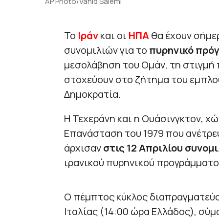
AP Photo/Vahid Salemi
Το
Ιράν
και οι
ΗΠΑ
θα έχουν σήμε
συνομιλιών για το
πυρηνικό πρό
μεσολάβηση του Ομάν, τη στιγμή 
στοχεύουν στο ζήτημα του εμπλο
Δημοκρατία.
Η Τεχεράνη και η Ουάσινγκτον, χώ
Επανάσταση του 1979 που ανέτρεψ
άρχισαν
στις 12 Απριλίου συνομι
ιρανικού πυρηνικού προγράμματο
Ο πέμπτος κύκλος διαπραγματεύσ
Ιταλίας (14:00 ώρα Ελλάδος), σύ