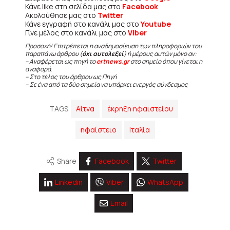
Κάνε like στη σελίδα μας στο
Facebook
Ακολούθησε μας στο
Twitter
Κάνε εγγραφή στο κανάλι μας στο
Youtube
Γίνε μέλος στο κανάλι μας στο
Viber
Προσοχή! Επιτρέπεται η αναδημοσίευση των πληροφοριών του
παραπάνω άρθρου (
όχι αυτολεξεί
) ή μέρους αυτών μόνο αν:
– Αναφέρεται ως πηγή το
ertnews.gr
στο σημείο όπου γίνεται η
αναφορά.
– Στο τέλος του άρθρου ως Πηγή
– Σε ένα από τα δύο σημεία να υπάρχει ενεργός σύνδεσμος
TAGS
Αίτνα
έκρηξη ηφαιστείου
ηφαίστειο
Ιταλία
Share
Facebook
Twitter
Linkedin
Viber
WhatsApp
Email