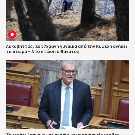
Λυκαβηττός: Σε 57χρονη γυναίκα από την Κυψέλη ανήκει
το πτώμα – Από πτώση ο θάνατος
Τουρνάς: Απέναντι σε ακραία καιρικά φαινόμενα δεν