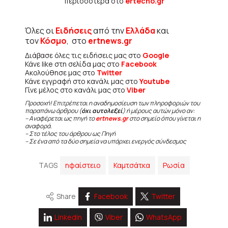
περισσότερα στο
ertecho.gr
Όλες οι
Ειδήσεις
από την
Ελλάδα
και
τον
Κόσμο
, στο
ertnews.gr
Διάβασε όλες τις ειδήσεις μας στο
Google
Κάνε like στη σελίδα μας στο
Facebook
Ακολούθησε μας στο
Twitter
Κάνε εγγραφή στο κανάλι μας στο
Youtube
Γίνε μέλος στο κανάλι μας στο
Viber
Προσοχή! Επιτρέπεται η αναδημοσίευση των πληροφοριών του
παραπάνω άρθρου (
όχι αυτολεξεί
) ή μέρους αυτών μόνο αν:
– Αναφέρεται ως πηγή το
ertnews.gr
στο σημείο όπου γίνεται η
αναφορά.
– Στο τέλος του άρθρου ως Πηγή
– Σε ένα από τα δύο σημεία να υπάρχει ενεργός σύνδεσμος
TAGS
ηφαίστειο
Καμτσάτκα
Ρωσία
Share
Facebook
Twitter
Linkedin
Viber
WhatsApp