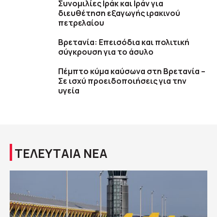
Συνομιλίες Ιράκ και Ιράν για
διευθέτηση εξαγωγής ιρακινού
πετρελαίου
Βρετανία: Επεισόδια και πολιτική
σύγκρουση για το άσυλο
Πέμπτο κύμα καύσωνα στη Βρετανία –
Σε ισχύ προειδοποιήσεις για την
υγεία
ΤΕΛΕΥΤΑΙΑ ΝΕΑ