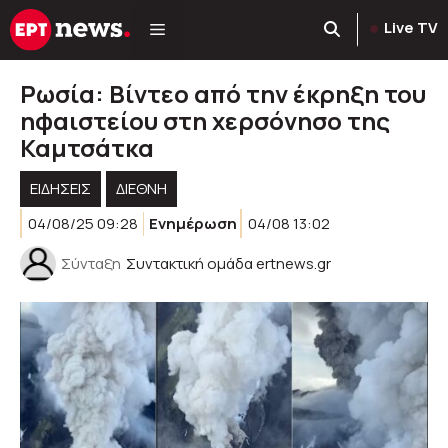
Μετάβαση
Live TV
σε
περιεχόμενο
Ρωσία: Βίντεο από την έκρηξη του
ηφαιστείου στη χερσόνησο της
Καμτσάτκα
ΕΙΔΗΣΕΙΣ
ΔΙΕΘΝΗ
04/08/25 09:28
Ενημέρωση
04/08 13:02
Σύνταξη
Συντακτική ομάδα ertnews.gr