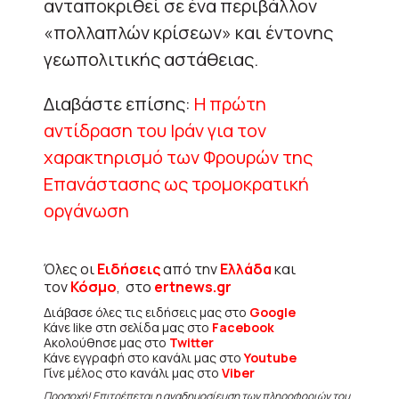
ανταποκριθεί σε ένα περιβάλλον
«πολλαπλών κρίσεων» και έντονης
γεωπολιτικής αστάθειας.
Διαβάστε επίσης:
Η πρώτη
αντίδραση του Ιράν για τον
χαρακτηρισμό των Φρουρών της
Επανάστασης ως τρομοκρατική
οργάνωση
Όλες οι
Ειδήσεις
από την
Ελλάδα
και
τον
Κόσμο
, στο
ertnews.gr
Διάβασε όλες τις ειδήσεις μας στο
Google
Κάνε like στη σελίδα μας στο
Facebook
Ακολούθησε μας στο
Twitter
Κάνε εγγραφή στο κανάλι μας στο
Youtube
Γίνε μέλος στο κανάλι μας στο
Viber
Προσοχή! Επιτρέπεται η αναδημοσίευση των πληροφοριών του