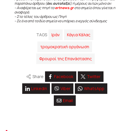
παραπάνω άρθρου (
όχι αυτολεξεί
) ή μέρους αυτών μόνο αν:
– Αναφέρεται ως πηγή το
ertnews.gr
στο σημείο όπου γίνεται η
αναφορά.
– Στο τέλος του άρθρου ως Πηγή
– Σε ένα από τα δύο σημεία να υπάρχει ενεργός σύνδεσμος
TAGS
Ιράν
Κάγια Κάλας
τρομοκρατική οργάνωση
Φρουροί της Επανάστασης
Share
Facebook
Twitter
Linkedin
Viber
WhatsApp
Email