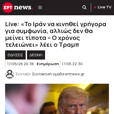
Μετάβαση
Live TV
σε
περιεχόμενο
Live: «Το Ιράν να κινηθεί γρήγορα
για συμφωνία, αλλιώς δεν θα
μείνει τίποτα – Ο χρόνος
τελειώνει» λέει ο Τραμπ
ΕΙΔΗΣΕΙΣ
ΔΙΕΘΝΗ
17/05/26 20:38
Ενημέρωση
17/05 22:30
Σύνταξη
Συντακτική ομάδα ertnews.gr