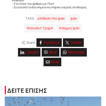
αναφορά.
– Στο τέλος του άρθρου ως Πηγή
– Σε ένα από τα δύο σημεία να υπάρχει ενεργός σύνδεσμος
TAGS
επίθεση στο Ιράν
Ιράν
Ντόναλντ Τραμπ
πόλεμος Ιράν
Share
Facebook
Twitter
Linkedin
Viber
WhatsApp
Email
ΔΕΙΤΕ ΕΠΙΣΗΣ