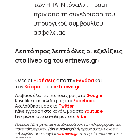
των ΗΠΑ, Ντόναλντ Τραμπ
πριν από τη συνεδρίαση του
υπουργικού συμβουλίου
ασφαλείας
Λεπτό προς λεπτό όλες οι εξελίξεις
στο liveblog του ertnews.gr:
Όλες οι
Ειδήσεις
από την
Ελλάδα
και
τον
Κόσμο
, στο
ertnews.gr
Διάβασε όλες τις ειδήσεις μας στο
Google
Κάνε like στη σελίδα μας στο
Facebook
Ακολούθησε μας στο
Twitter
Κάνε εγγραφή στο κανάλι μας στο
Youtube
Γίνε μέλος στο κανάλι μας στο
Viber
Προσοχή! Επιτρέπεται η αναδημοσίευση των πληροφοριών του
παραπάνω άρθρου (
όχι αυτολεξεί
) ή μέρους αυτών μόνο αν:
– Αναφέρεται ως πηγή το
ertnews.gr
στο σημείο όπου γίνεται η