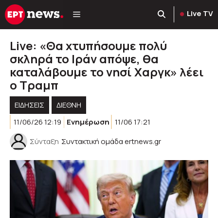
Μετάβαση
Live TV
σε
περιεχόμενο
Live: «Θα χτυπήσουμε πολύ
σκληρά το Ιράν απόψε, θα
καταλάβουμε το νησί Χαργκ» λέει
ο Τραμπ
ΕΙΔΗΣΕΙΣ
ΔΙΕΘΝΗ
11/06/26 12:19
Ενημέρωση
11/06 17:21
Σύνταξη
Συντακτική ομάδα ertnews.gr