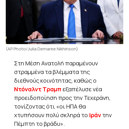
(AP Photo/Julia Demaree Nikhinson)
Στη Μέση Ανατολή παραμένουν
στραμμένα τα βλέμματα της
διεθνούς κοινότητας, καθώς ο
Ντόναλντ Τραμπ
εξαπέλυσε νέα
προειδοποίηση προς την Τεχεράνη,
τονίζοντας ότι «οι ΗΠΑ θα
χτυπήσουν πολύ σκληρά το
Ιράν
την
Πέμπτη το βράδυ».