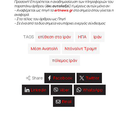
Προσοχή! Επιτρέπεται η αναδημοσίευση των πληροφοριών του
παραπάνω άρθρου (
όχι αυτολεξεί
) ή μέρους αυτών μόνο αν:
– Αναφέρεται ως πηγή το
ertnews.gr
στο σημείο όπου γίνεται η
αναφορά.
– Στο τέλος του άρθρου ως Πηγή
– Σε ένα από τα δύο σημεία να υπάρχει ενεργός σύνδεσμος
TAGS
επίθεση στο Ιράν
ΗΠΑ
Ιράν
Μέση Ανατολή
Ντόναλντ Τραμπ
πόλεμος Ιράν
Share
Facebook
Twitter
Linkedin
Viber
WhatsApp
Email