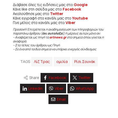
Διάβασε όλες τις ειδήσεις μας στο
Google
Κάνε like στη σελίδα μας στο
Facebook
Ακολούθησε μας στο
Twitter
Κάνε εγγραφή στο κανάλι μας στο
Youtube
Γίνε μέλος στο κανάλι μας στο
Viber
Προσοχή! Επιτρέπεται η αναδημοσίευση των πληροφοριών του
παραπάνω άρθρου (
όχι αυτολεξεί
) ή μέρους αυτών μόνο αν:
– Αναφέρεται ως πηγή το
ertnews.gr
στο σημείο όπου γίνεται η
αναφορά.
– Στο τέλος του άρθρου ως Πηγή
– Σε ένα από τα δύο σημεία να υπάρχει ενεργός σύνδεσμος
TAGS
Λίζ Τρας
ομιλία
Ρίσι Σουνάκ
Share
Facebook
Twitter
Linkedin
Viber
WhatsApp
Email