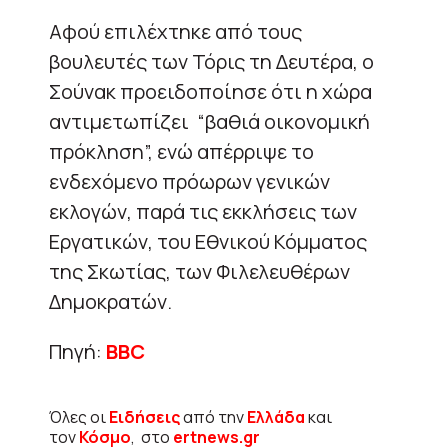
Αφού επιλέχτηκε από τους
βουλευτές των Τόρις τη Δευτέρα, ο
Σούνακ προειδοποίησε ότι η χώρα
αντιμετωπίζει “βαθιά οικονομική
πρόκληση”, ενώ απέρριψε το
ενδεχόμενο πρόωρων γενικών
εκλογών, παρά τις εκκλήσεις των
Εργατικών, του Εθνικού Κόμματος
της Σκωτίας, των Φιλελευθέρων
Δημοκρατών.
Πηγή:
BBC
Όλες οι
Ειδήσεις
από την
Ελλάδα
και
τον
Κόσμο
, στο
ertnews.gr