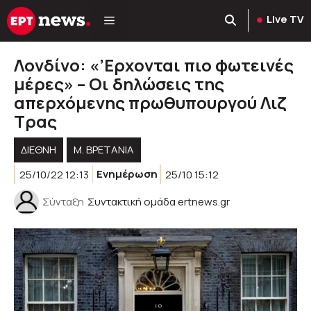
Μετάβαση
Live TV
σε
περιεχόμενο
Λονδίνο: «’Ερχονται πιο φωτεινές
μέρες» – Oι δηλώσεις της
απερχόμενης πρωθυπουργού Λιζ
Τρας
ΔΙΕΘΝΗ
M. ΒΡΕΤΑΝΊΑ
25/10/22 12:13
Ενημέρωση
25/10 15:12
Σύνταξη
Συντακτική ομάδα ertnews.gr