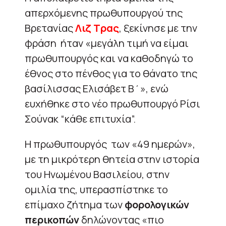
απερχόμενης πρωθυπουργού της
Βρετανίας
Λιζ Τρας
, ξεκίνησε με την
φράση ήταν «μεγάλη τιμή να είμαι
πρωθυπουργός και να καθοδηγώ το
έθνος στο πένθος για το θάνατο της
βασίλισσας Ελισάβετ Β΄», ενώ
ευχήθηκε στο νέο πρωθυπουργό Ρίσι
Σούνακ “κάθε επιτυχία”.
Η πρωθυπουργός των «49 ημερών»,
με τη μικρότερη θητεία στην ιστορία
του Ηνωμένου Βασιλείου, στην
ομιλία της, υπερασπίστηκε το
επίμαχο ζήτημα των
φορολογικών
περικοπών
δηλώνοντας «πιο