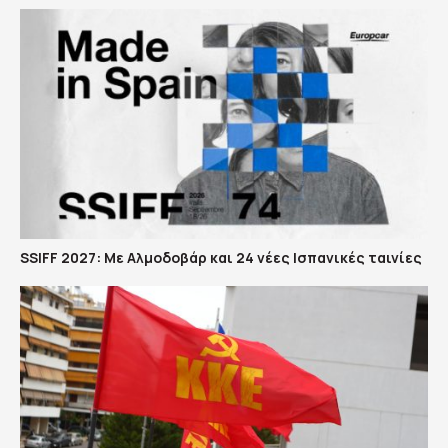
SSIFF 2027: Με Αλμοδοβάρ και 24 νέες Ισπανικές ταινίες