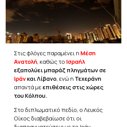
Στις φλόγες παραμένει η
Μέση
Ανατολή
, καθώς το
Ισραήλ
εξαπολύει μπαράζ πληγμάτων σε
Ιράν
και Λίβανο
, ενώ η
Τεχεράνη
απαντά με
επιθέσεις στις χώρες
του Κόλπου.
Στο διπλωματικό πεδίο, ο Λευκός
Οίκος διαβεβαίωσε ότι οι
διαπραγματεύσεις με το Ιράν