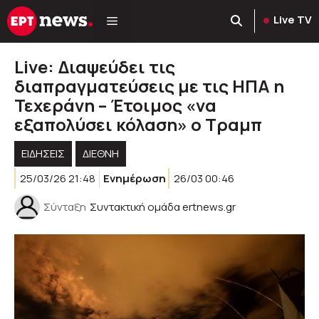
Μετάβαση
Live TV
σε
περιεχόμενο
Live: Διαψεύδει τις
διαπραγματεύσεις με τις ΗΠΑ η
Τεχεράνη – Έτοιμος «να
εξαπολύσει κόλαση» ο Τραμπ
ΕΙΔΗΣΕΙΣ
ΔΙΕΘΝΗ
25/03/26 21:48
Ενημέρωση
26/03 00:46
Σύνταξη
Συντακτική ομάδα ertnews.gr