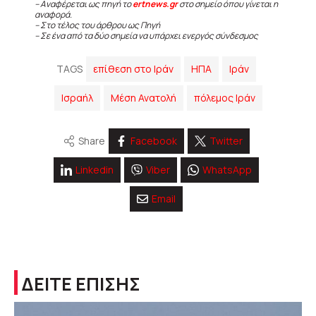
– Αναφέρεται ως πηγή το
ertnews.gr
στο σημείο όπου γίνεται η
αναφορά.
– Στο τέλος του άρθρου ως Πηγή
– Σε ένα από τα δύο σημεία να υπάρχει ενεργός σύνδεσμος
TAGS
επίθεση στο Ιράν
ΗΠΑ
Ιράν
Ισραήλ
Μέση Ανατολή
πόλεμος Ιράν
Share
Facebook
Twitter
Linkedin
Viber
WhatsApp
Email
ΔΕΙΤΕ ΕΠΙΣΗΣ