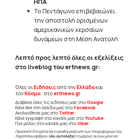
ΗΠΑ
Το Πεντάγωνο επιβεβαιώνει
την αποστολή ορισμένων
αμερικανικών χερσαίων
δυνάμεων στη Μέση Ανατολή
Λεπτό προς λεπτό όλες οι εξελίξεις
στο liveblog του ertnews.gr:
Όλες οι
Ειδήσεις
από την
Ελλάδα
και
τον
Κόσμο
, στο
ertnews.gr
Διάβασε όλες τις ειδήσεις μας στο
Google
Κάνε like στη σελίδα μας στο
Facebook
Ακολούθησε μας στο
Twitter
Κάνε εγγραφή στο κανάλι μας στο
Youtube
Γίνε μέλος στο κανάλι μας στο
Viber
Προσοχή! Επιτρέπεται η αναδημοσίευση των πληροφοριών του
παραπάνω άρθρου (
όχι αυτολεξεί
) ή μέρους αυτών μόνο αν: