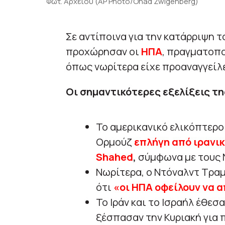
Φωτ. Αρχείου (AP Photo/Ohad Zwigenberg)
Σε αντίποινα για την κατάρριψη 
προχώρησαν οι
ΗΠΑ
, πραγματοπ
όπως νωρίτερα είχε προαναγγείλ
Οι σημαντικότερες εξελίξεις τη
Το αμερικανικό ελικόπτερο
Ορμούζ
επλήγη από ιρανι
Shahed
,
σύμφωνα με τους 
Νωρίτερα, ο Ντόναλντ Τρα
ότι
«οι ΗΠΑ οφείλουν να 
Το Ιράν και το Ισραήλ έθεσ
ξέσπασαν την Κυριακή για 