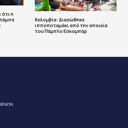
 ότι η
ζτάμπα
Κολομβία: Διασώθηκε
ύ
ιπποποταμάκι από την αποικία
του Πάμπλο Εσκομπάρ
ΟΜΕΝΩΝ