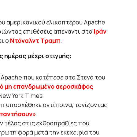
του αμερικανικού ελικοπτέρου Apache
οιώντας επιθέσεις απέναντι στο
Ιράν
,
ει ο
Ντόναλντ Τραμπ
.
ς ημέρας μέχρι στιγμής:
 Apache που κατέπεσε στα Στενά του
κό μη επανδρωμένο αεροσκάφος
New York Times
μπ υποσχέθηκε αντίποινα, τονίζοντας
απαντήσουν»
αν τέλος στις εχθροπραξίες που
πρώτη φορά μετά την εκεχειρία του