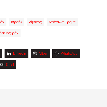
ράν
Ισραήλ
Λίβανος
Ντόναλντ Τραμπ
όλεμος Ιράν
Linkedin
Viber
WhatsApp
Email