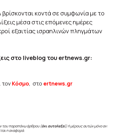
 βρίσκονται κοντά σε συμφωνία με το
ελίξεις μέσα στις επόμενες ημέρες
εκροί εξαιτίας ισραηλινών πληγμάτων
εις στο liveblog του ertnews.gr:
ι τον
Κόσμο
, στο
ertnews.gr
ν του παραπάνω άρθρου (
όχι αυτολεξεί
) ή μέρους αυτών μόνο αν:
εται η αναφορά.