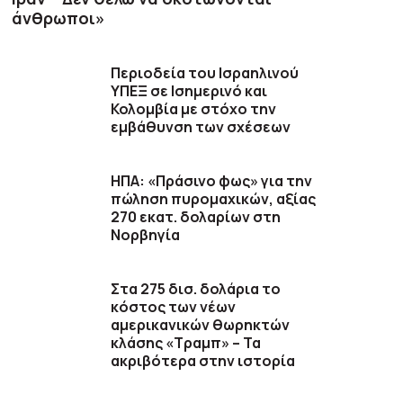
άνθρωποι»
Περιοδεία του Ισραηλινού
ΥΠΕΞ σε Ισημερινό και
Κολομβία με στόχο την
εμβάθυνση των σχέσεων
ΗΠΑ: «Πράσινο φως» για την
πώληση πυρομαχικών, αξίας
270 εκατ. δολαρίων στη
Νορβηγία
Στα 275 δισ. δολάρια το
κόστος των νέων
αμερικανικών θωρηκτών
κλάσης «Τραμπ» – Τα
ακριβότερα στην ιστορία