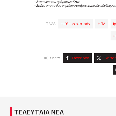
– Στο τέλος του άρθρου ως Πηγή
– Σε ένα από τα δύο σημεία να υπάρχει ενεργός σύνδεσμος
TAGS
επίθεση στο Ιράν
ΗΠΑ
Ι
π
Share
Facebook
Twitter
ΤΕΛΕΥΤΑΙΑ ΝΕΑ