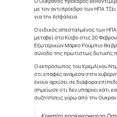
Ο Ουκρανός πρόεδρος Βολοντίμιρ 
με τον αντιπρόεδρο των ΗΠΑ Τζέι
για την Ασφάλεια.
Ο ειδικός απεσταλμένος των ΗΠ
μεταβεί στο Κίεβο στις 20 Φεβρου
Εξωτερικών Μάρκο Ρούμπιο θα βρ
σύνοδο της πρωτίστως δυτικής 
Ο εκπρόσωπος του Κρεμλίνου Ντμ
ότι επαφές ανάμεσα στην κυβέρν
έχουν αρχίσει σε διάφορα επίπεδ
σημείωσε ότι δεν υπάρχει κάτι κα
συζητήσεις γύρω από την Ουκραν
Kremlin spokesperson Dmi