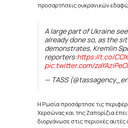
προσαρτήσεις ουκρανικών εδαφώ
A large part of Ukraine se
already done so, as the sit
demonstrates, Kremlin Sp
reporters:
https://t.co/CO
pic.twitter.com/zaYAziPeO
— TASS (@tassagency_e
Η Ρωσία προσάρτησε τις περιφέρε
Χερσώνας και της Ζαπορίζια έπ
διοργάνωσε στις περιοχές αυτές 