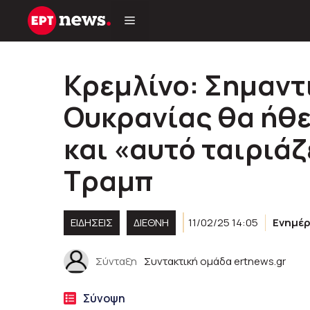
Μετάβαση
σε
περιεχόμενο
Kρεμλίνο: Σημαντ
Ουκρανίας θα ήθε
και «αυτό ταιριάζ
Τραμπ
ΕΙΔΗΣΕΙΣ
ΔΙΕΘΝΗ
11/02/25 14:05
Ενημέ
Σύνταξη
Συντακτική ομάδα ertnews.gr
Σύνοψη