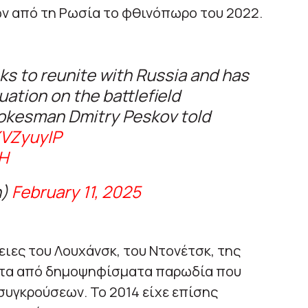
ν από τη Ρωσία το φθινόπωρο του 2022.
eks to reunite with Russia and has
uation on the battlefield
okesman Dmitry Peskov told
XVZyuyIP
H
n)
February 11, 2025
ιες του Λουχάνσκ, του Ντονέτσκ, της
ειτα από δημοψηφίσματα παρωδία που
συγκρούσεων. Το 2014 είχε επίσης