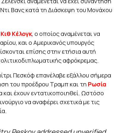
Ζελένσκι αναμένεται να έχει συνάντηση
 Ντι Βανς κατά τη Διάσκεψη του Μονάχου
Α
Κιθ Κέλογκ
, ο οποίος αναμένεται να
αρίου, και ο Αμερικανός υπουργός
ίσκονται επίσης στην ετήσια αυτή
πολιτικοδιπλωματικής αφρόκρεμας.
ίτρι Πεσκόφ επανέλαβε εξάλλου σήμερα
ηση του προέδρου Τραμπ και τη
Ρωσία
α και έχουν εντατικοποιηθεί. Ωστόσο
ινούργιο να αναφέρει σχετικά με τις
ία.
try Peskov addressed unverified