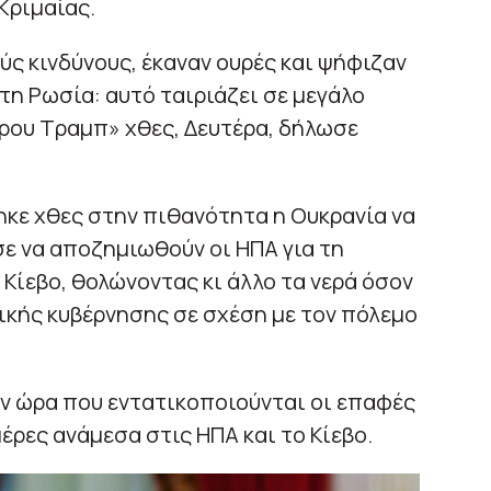
Κριμαίας.
ς κινδύνους, έκαναν ουρές και ψήφιζαν
η Ρωσία: αυτό ταιριάζει σε μεγάλο
ρου Τραμπ» χθες, Δευτέρα, δήλωσε
κε χθες στην πιθανότητα η Ουκρανία να
σε να αποζημιωθούν οι ΗΠΑ για τη
Κίεβο, θολώνοντας κι άλλο τα νερά όσον
ικής κυβέρνησης σε σχέση με τον πόλεμο
ην ώρα που εντατικοποιούνται οι επαφές
έρες ανάμεσα στις ΗΠΑ και το Κίεβο.