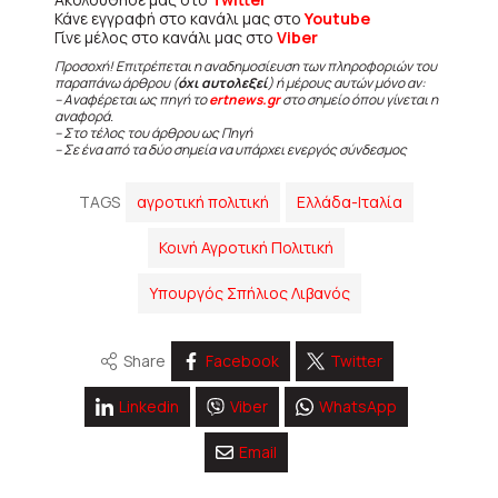
Κάνε εγγραφή στο κανάλι μας στο
Youtube
Γίνε μέλος στο κανάλι μας στο
Viber
Προσοχή! Επιτρέπεται η αναδημοσίευση των πληροφοριών του
παραπάνω άρθρου (
όχι αυτολεξεί
) ή μέρους αυτών μόνο αν:
– Αναφέρεται ως πηγή το
ertnews.gr
στο σημείο όπου γίνεται η
αναφορά.
– Στο τέλος του άρθρου ως Πηγή
– Σε ένα από τα δύο σημεία να υπάρχει ενεργός σύνδεσμος
TAGS
αγροτική πολιτική
Ελλάδα-Ιταλία
Κοινή Αγροτική Πολιτική
Υπουργός Σπήλιος Λιβανός
Share
Facebook
Twitter
Linkedin
Viber
WhatsApp
Email