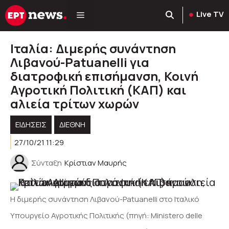
Μετάβαση
Live TV
σε
περιεχόμενο
Ιταλία: Διμερής συνάντηση
Λιβανού-Patuanelli για
διατροφική επισήμανση, Κοινή
Αγροτική Πολιτική (ΚΑΠ) και
αλιεία τρίτων χωρών
ΕΙΔΗΣΕΙΣ
ΔΙΕΘΝΗ
27/10/21 11:29
Σύνταξη
Κρίστιαν Μαυρής
Η διμερής συνάντηση Λιβανού-Patuanelli στο Ιταλικό
Υπουργείο Αγροτικής Πολιτικής (πηγή: Ministero delle