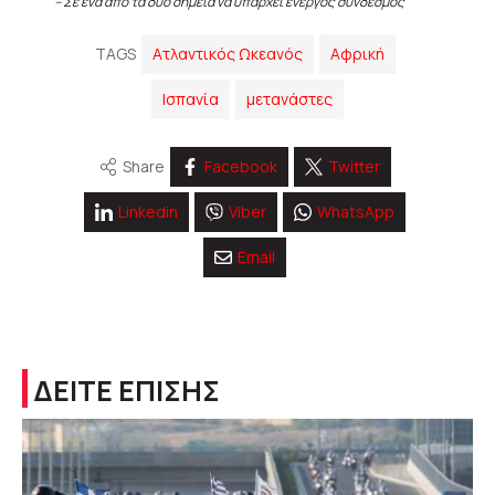
– Σε ένα από τα δύο σημεία να υπάρχει ενεργός σύνδεσμος
TAGS
Ατλαντικός Ωκεανός
Αφρική
Ισπανία
μετανάστες
Share
Facebook
Twitter
Linkedin
Viber
WhatsApp
Email
ΔΕΙΤΕ ΕΠΙΣΗΣ