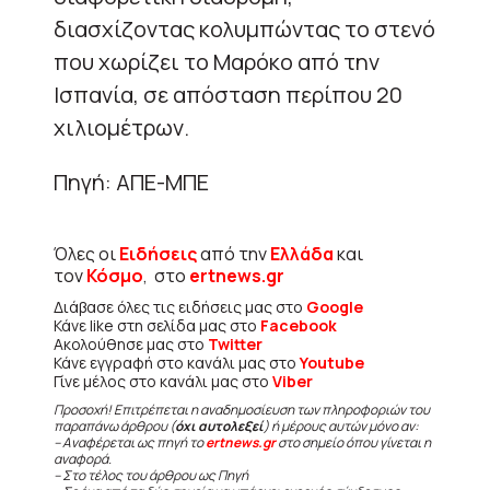
διασχίζοντας κολυμπώντας το στενό
που χωρίζει το Μαρόκο από την
Ισπανία, σε απόσταση περίπου 20
χιλιομέτρων.
Πηγή: ΑΠΕ-ΜΠΕ
Όλες οι
Ειδήσεις
από την
Ελλάδα
και
τον
Κόσμο
, στο
ertnews.gr
Διάβασε όλες τις ειδήσεις μας στο
Google
Κάνε like στη σελίδα μας στο
Facebook
Ακολούθησε μας στο
Twitter
Κάνε εγγραφή στο κανάλι μας στο
Youtube
Γίνε μέλος στο κανάλι μας στο
Viber
Προσοχή! Επιτρέπεται η αναδημοσίευση των πληροφοριών του
παραπάνω άρθρου (
όχι αυτολεξεί
) ή μέρους αυτών μόνο αν:
– Αναφέρεται ως πηγή το
ertnews.gr
στο σημείο όπου γίνεται η
αναφορά.
– Στο τέλος του άρθρου ως Πηγή