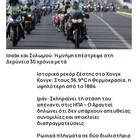
Ισαάκ και Σολωμού: Η μνήμη επέστρεψε στη
Δερύνεια 30 χρόνια μετά
Ιστορικό ρεκόρ ζέστης στο Χονγκ
Κονγκ: Στους 36,9°C η θερμοκρασία, η
υψηλότερη από το 1884
Ιράν: Σκληραίνει τη στάση του
απέναντι στις ΗΠΑ – Ο Αραγτσί
δηλώνει ότι δεν υπάρχουν απευθείας
συνομιλίες και αποκλείει
διαπραγματεύσεις
Ρωσικά πλήγματα σε δύο διυλιστήρια