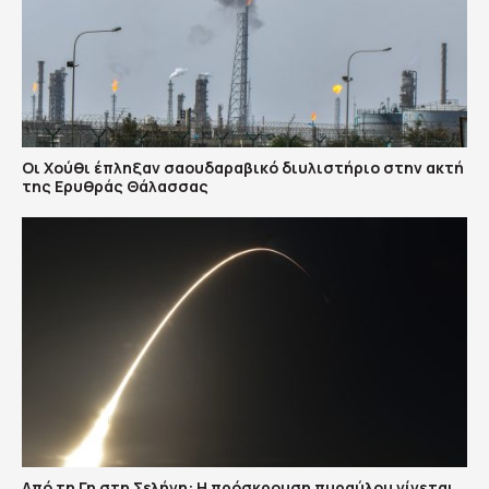
Οι Χούθι έπληξαν σαουδαραβικό διυλιστήριο στην ακτή
της Ερυθράς Θάλασσας
Από τη Γη στη Σελήνη: Η πρόσκρουση πυραύλου γίνεται