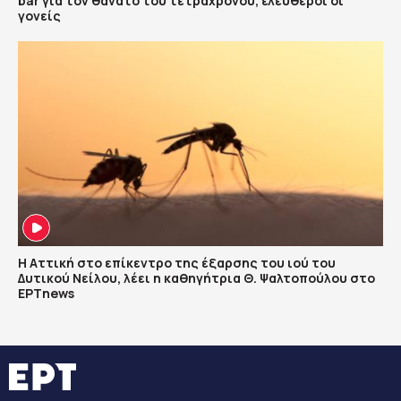
bar για τον θάνατο του τετράχρονου, ελεύθεροι οι
γονείς
Η Αττική στο επίκεντρο της έξαρσης του ιού του
Δυτικού Νείλου, λέει η καθηγήτρια Θ. Ψαλτοπούλου στο
ΕΡΤnews