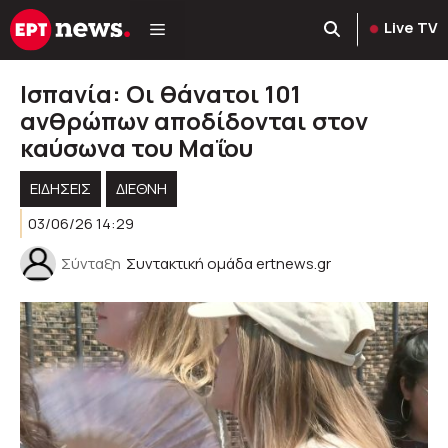
Μετάβαση
Live TV
σε
περιεχόμενο
Ισπανία: Οι θάνατοι 101
ανθρώπων αποδίδονται στον
καύσωνα του Μαΐου
ΕΙΔΗΣΕΙΣ
ΔΙΕΘΝΗ
03/06/26 14:29
Σύνταξη
Συντακτική ομάδα ertnews.gr