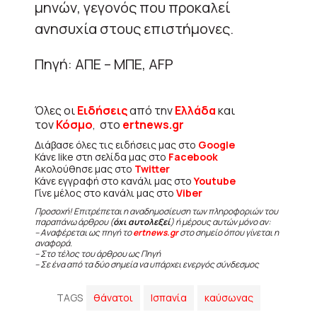
μηνών, γεγονός που προκαλεί
ανησυχία στους επιστήμονες.
Πηγή: ΑΠΕ – ΜΠΕ, AFP
Όλες οι
Ειδήσεις
από την
Ελλάδα
και
τον
Κόσμο
, στο
ertnews.gr
Διάβασε όλες τις ειδήσεις μας στο
Google
Κάνε like στη σελίδα μας στο
Facebook
Ακολούθησε μας στο
Twitter
Κάνε εγγραφή στο κανάλι μας στο
Youtube
Γίνε μέλος στο κανάλι μας στο
Viber
Προσοχή! Επιτρέπεται η αναδημοσίευση των πληροφοριών του
παραπάνω άρθρου (
όχι αυτολεξεί
) ή μέρους αυτών μόνο αν:
– Αναφέρεται ως πηγή το
ertnews.gr
στο σημείο όπου γίνεται η
αναφορά.
– Στο τέλος του άρθρου ως Πηγή
– Σε ένα από τα δύο σημεία να υπάρχει ενεργός σύνδεσμος
TAGS
θάνατοι
Ισπανία
καύσωνας