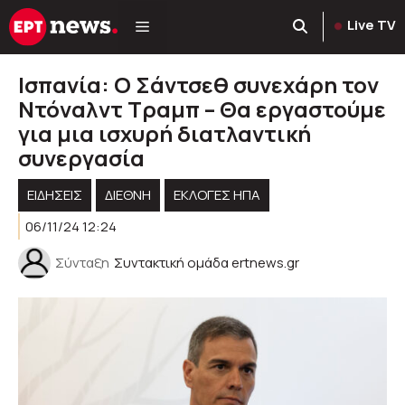
Μετάβαση
Live TV
σε
περιεχόμενο
Ισπανία: Ο Σάντσεθ συνεχάρη τον
Ντόναλντ Τραμπ – Θα εργαστούμε
για μια ισχυρή διατλαντική
συνεργασία
ΕΙΔΗΣΕΙΣ
ΔΙΕΘΝΗ
ΕΚΛΟΓΈΣ ΗΠΑ
06/11/24 12:24
Σύνταξη
Συντακτική ομάδα ertnews.gr