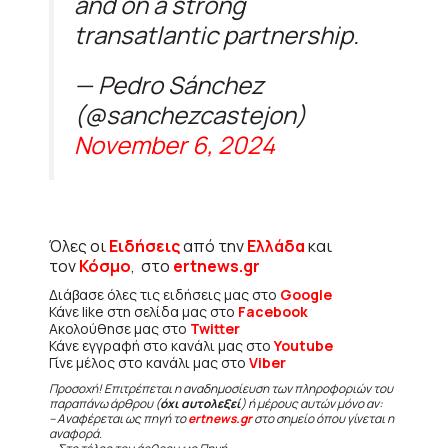
and on a strong
transatlantic partnership.
— Pedro Sánchez
(@sanchezcastejon)
November 6, 2024
Όλες οι
Ειδήσεις
από την
Ελλάδα
και
τον
Κόσμο
, στο
ertnews.gr
Διάβασε όλες τις ειδήσεις μας στο
Google
Κάνε like στη σελίδα μας στο
Facebook
Ακολούθησε μας στο
Twitter
Κάνε εγγραφή στο κανάλι μας στο
Youtube
Γίνε μέλος στο κανάλι μας στο
Viber
Προσοχή! Επιτρέπεται η αναδημοσίευση των πληροφοριών του
παραπάνω άρθρου (
όχι αυτολεξεί
) ή μέρους αυτών μόνο αν:
– Αναφέρεται ως πηγή το
ertnews.gr
στο σημείο όπου γίνεται η
αναφορά.