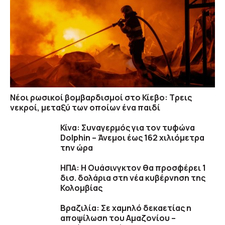
Νέοι ρωσικοί βομβαρδισμοί στο Κίεβο: Τρεις
νεκροί, μεταξύ των οποίων ένα παιδί
Κίνα: Συναγερμός για τον τυφώνα
Dolphin – Άνεμοι έως 162 χιλιόμετρα
την ώρα
ΗΠΑ: H Ουάσινγκτον θα προσφέρει 1
δισ. δολάρια στη νέα κυβέρνηση της
Κολομβίας
Βραζιλία: Σε χαμηλό δεκαετίας η
αποψίλωση του Αμαζονίου –