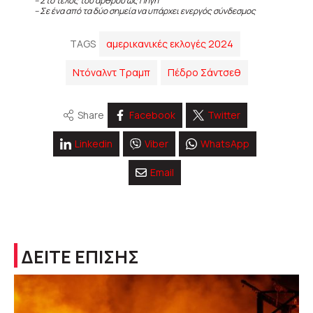
– Στο τέλος του άρθρου ως Πηγή
– Σε ένα από τα δύο σημεία να υπάρχει ενεργός σύνδεσμος
TAGS
αμερικανικές εκλογές 2024
Ντόναλντ Τραμπ
Πέδρο Σάντσεθ
Share
Facebook
Twitter
Linkedin
Viber
WhatsApp
Email
ΔΕΙΤΕ ΕΠΙΣΗΣ