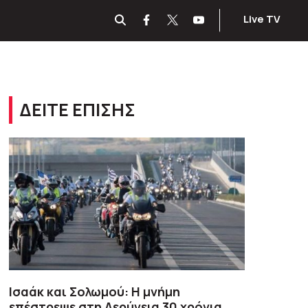
Live TV
ΔΕΙΤΕ ΕΠΙΣΗΣ
Ισαάκ και Σολωμού: Η μνήμη
επέστρεψε στη Δερύνεια 30 χρόνια