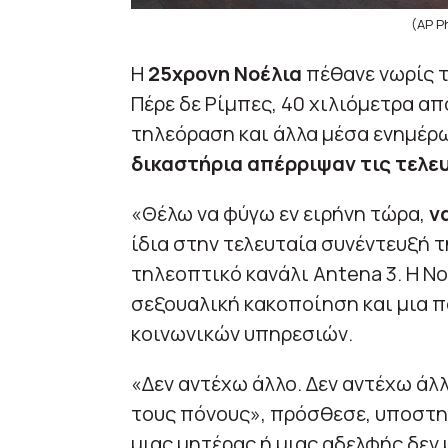
(AP P
Η
25χρονη Νοέλια
πέθανε νωρίς τ
Πέρε δε Ρίμπες, 40 χιλιόμετρα α
τηλεόραση και άλλα μέσα ενημέρ
δικαστήρια απέρριψαν τις τελε
«Θέλω να φύγω εν ειρήνη τώρα,
ν
ίδια στην τελευταία συνέντευξή 
τηλεοπτικό κανάλι Antena 3. Η Ν
σεξουαλική κακοποίηση και μια π
κοινωνικών υπηρεσιών.
«Δεν αντέχω άλλο. Δεν αντέχω άλλ
τους πόνους», πρόσθεσε, υποστηρ
μιας μητέρας ή μιας αδελφής δεν