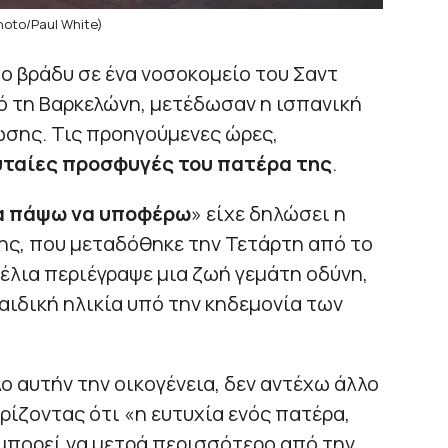
hoto/Paul White)
ο βράδυ σε ένα νοσοκομείο του Σαντ
πό τη Βαρκελώνη, μετέδωσαν η ισπανική
ωσης. Τις προηγούμενες ώρες,
υταίες προσφυγές του πατέρα της
.
α πάψω να υποφέρω
» είχε δηλώσει η
της, που μεταδόθηκε την Τετάρτη από το
οέλια περιέγραψε μια ζωή γεμάτη οδύνη,
αιδική ηλικία υπό την κηδεμονία των
ο αυτήν την οικογένεια, δεν αντέχω άλλο
ίζοντας ότι «η ευτυχία ενός πατέρα,
 μπορεί να μετρά περισσότερο από την