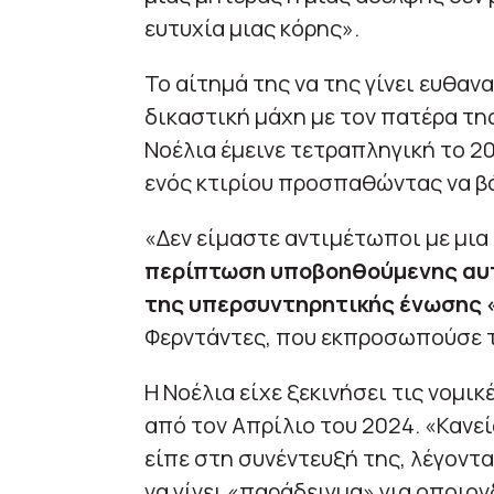
ευτυχία μιας κόρης».
Το αίτημά της να της γίνει ευθαν
δικαστική μάχη με τον πατέρα τη
Νοέλια έμεινε τετραπληγική το 2
ενός κτιρίου προσπαθώντας να βά
«Δεν είμαστε αντιμέτωποι με μια
περίπτωση υποβοηθούμενης αυ
της υπερσυντηρητικής ένωσης «
Φερντάντες, που εκπροσωπούσε τ
Η Νοέλια είχε ξεκινήσει τις νομικ
από τον Απρίλιο του 2024. «Κανείς
είπε στη συνέντευξή της, λέγοντας
να γίνει «παράδειγμα» για οποιο