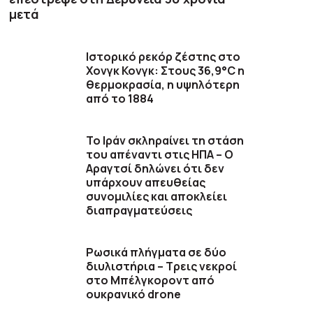
μετά
Ιστορικό ρεκόρ ζέστης στο
Χονγκ Κονγκ: Στους 36,9°C η
θερμοκρασία, η υψηλότερη
από το 1884
Το Ιράν σκληραίνει τη στάση
του απέναντι στις ΗΠΑ – Ο
Αραγτσί δηλώνει ότι δεν
υπάρχουν απευθείας
συνομιλίες και αποκλείει
διαπραγματεύσεις
Ρωσικά πλήγματα σε δύο
διυλιστήρια – Τρεις νεκροί
στο Μπέλγκοροντ από
ουκρανικό drone