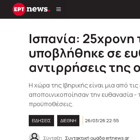
Μετάβαση
σε
περιεχόμενο
Ισπανία: 25χρονη
υποβλήθηκε σε ευ
αντιρρήσεις της 
Η χώρα της Ιβηρικής είναι μια από τι
αποποινικοποίησαν την ευθανασία - τ
προϋποθέσεις.
ΕΙΔΗΣΕΙΣ
ΔΙΕΘΝΗ
26/03/26 22:55
Σύνταξη
Συντακτική ομάδα ertnews.gr