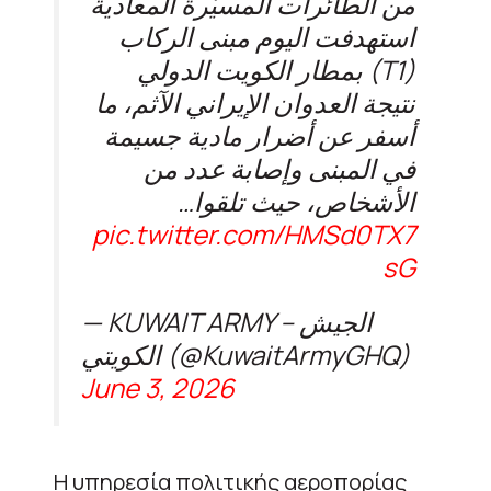
من الطائرات المسيّرة المعادية
استهدفت اليوم مبنى الركاب
(T1) بمطار الكويت الدولي
نتيجة العدوان الإيراني الآثم، ما
أسفر عن أضرار مادية جسيمة
في المبنى وإصابة عدد من
الأشخاص، حيث تلقوا…
pic.twitter.com/HMSd0TX7
sG
— KUWAIT ARMY – الجيش
الكويتي (@KuwaitArmyGHQ)
June 3, 2026
Η υπηρεσία πολιτικής αεροπορίας