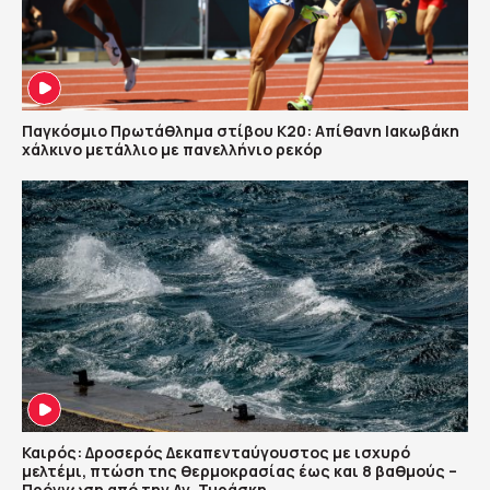
Παγκόσμιο Πρωτάθλημα στίβου Κ20: Απίθανη Ιακωβάκη
χάλκινο μετάλλιο με πανελλήνιο ρεκόρ
Καιρός: Δροσερός Δεκαπενταύγουστος με ισχυρό
μελτέμι, πτώση της θερμοκρασίας έως και 8 βαθμούς –
Πρόγνωση από την Αν. Τυράσκη