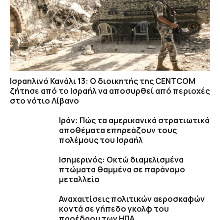
Ισραηλινό Κανάλι 13: Ο διοικητής της CENTCOM
ζήτησε από το Ισραήλ να αποσυρθεί από περιοχές
στο νότιο Λίβανο
Ιράν: Πώς τα αμερικανικά στρατιωτικά
αποθέματα επηρεάζουν τους
πολέμους του Ισραήλ
Ισημερινός: Οκτώ διαμελισμένα
πτώματα θαμμένα σε παράνομο
μεταλλείο
Αναχαιτίσεις πολιτικών αεροσκαφών
κοντά σε γήπεδο γκολφ του
προέδρου των ΗΠΑ