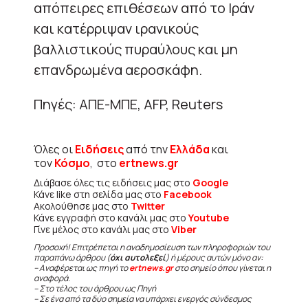
απόπειρες επιθέσεων από το Ιράν
και κατέρριψαν ιρανικούς
βαλλιστικούς πυραύλους και μη
επανδρωμένα αεροσκάφη.
Πηγές: ΑΠΕ-ΜΠΕ, AFP, Reuters
Όλες οι
Ειδήσεις
από την
Ελλάδα
και
τον
Κόσμο
, στο
ertnews.gr
Διάβασε όλες τις ειδήσεις μας στο
Google
Κάνε like στη σελίδα μας στο
Facebook
Ακολούθησε μας στο
Twitter
Κάνε εγγραφή στο κανάλι μας στο
Youtube
Γίνε μέλος στο κανάλι μας στο
Viber
Προσοχή! Επιτρέπεται η αναδημοσίευση των πληροφοριών του
παραπάνω άρθρου (
όχι αυτολεξεί
) ή μέρους αυτών μόνο αν:
– Αναφέρεται ως πηγή το
ertnews.gr
στο σημείο όπου γίνεται η
αναφορά.
– Στο τέλος του άρθρου ως Πηγή
– Σε ένα από τα δύο σημεία να υπάρχει ενεργός σύνδεσμος