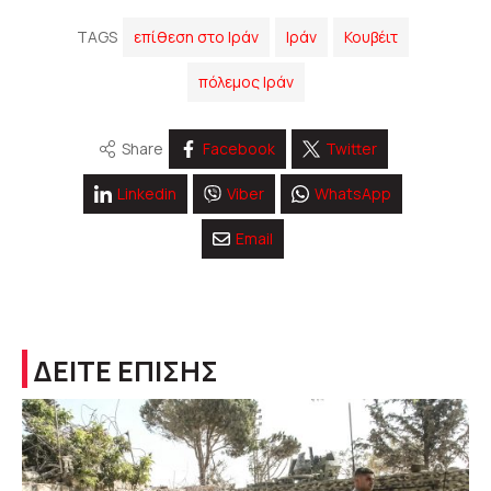
TAGS
επίθεση στο Ιράν
Ιράν
Κουβέιτ
πόλεμος Ιράν
Share
Facebook
Twitter
Linkedin
Viber
WhatsApp
Email
ΔΕΙΤΕ ΕΠΙΣΗΣ