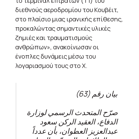
το τέρμιναλ επιβατών (T1) του
διεθνούς αεροδρομίου του Κουβέιτ,
στο πλαίσιο μιας ιρανικής επίθεσης,
προκαλώντας σημαντικές υλικές
ζημιές και τραυματισμούς
ανθρώπων», ανακοίνωσαν οι
ένοπλες δυνάμεις μέσω του
λογαριασμού τους στο X.
بيان رقم (63)
صرّح المتحدث الرسمي لوزارة
الدفاع، العقيد الركن سعود
عبدالعزيز العطوان، بأن عدداً