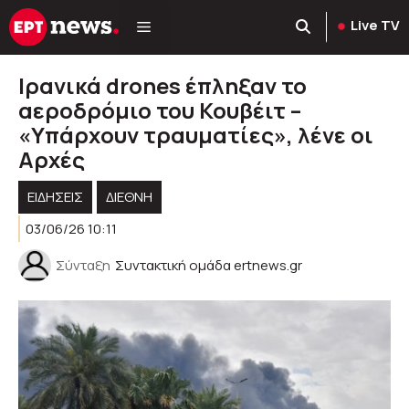
Μετάβαση
Live TV
σε
περιεχόμενο
Ιρανικά drones έπληξαν το
αεροδρόμιο του Κουβέιτ –
«Υπάρχουν τραυματίες», λένε οι
Αρχές
ΕΙΔΗΣΕΙΣ
ΔΙΕΘΝΗ
03/06/26 10:11
Σύνταξη
Συντακτική ομάδα ertnews.gr