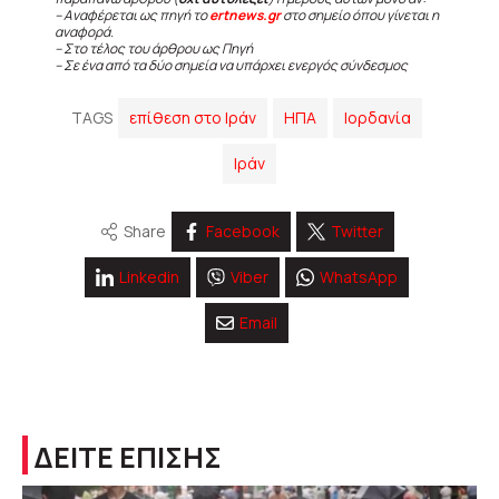
– Αναφέρεται ως πηγή το
ertnews.gr
στο σημείο όπου γίνεται η
αναφορά.
– Στο τέλος του άρθρου ως Πηγή
– Σε ένα από τα δύο σημεία να υπάρχει ενεργός σύνδεσμος
TAGS
επίθεση στο Ιράν
ΗΠΑ
Ιορδανία
Ιράν
Share
Facebook
Twitter
Linkedin
Viber
WhatsApp
Email
ΔΕΙΤΕ ΕΠΙΣΗΣ