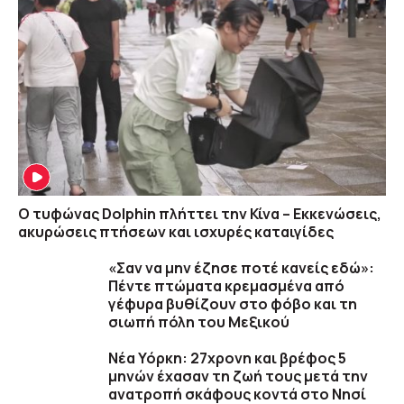
Ο τυφώνας Dolphin πλήττει την Κίνα – Εκκενώσεις,
ακυρώσεις πτήσεων και ισχυρές καταιγίδες
«Σαν να μην έζησε ποτέ κανείς εδώ»:
Πέντε πτώματα κρεμασμένα από
γέφυρα βυθίζουν στο φόβο και τη
σιωπή πόλη του Μεξικού
Νέα Υόρκη: 27χρονη και βρέφος 5
μηνών έχασαν τη ζωή τους μετά την
ανατροπή σκάφους κοντά στο Νησί