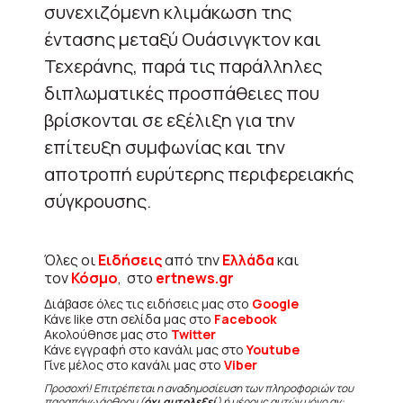
συνεχιζόμενη κλιμάκωση της
έντασης μεταξύ Ουάσινγκτον και
Τεχεράνης, παρά τις παράλληλες
διπλωματικές προσπάθειες που
βρίσκονται σε εξέλιξη για την
επίτευξη συμφωνίας και την
αποτροπή ευρύτερης περιφερειακής
σύγκρουσης.
Όλες οι
Ειδήσεις
από την
Ελλάδα
και
τον
Κόσμο
, στο
ertnews.gr
Διάβασε όλες τις ειδήσεις μας στο
Google
Κάνε like στη σελίδα μας στο
Facebook
Ακολούθησε μας στο
Twitter
Κάνε εγγραφή στο κανάλι μας στο
Youtube
Γίνε μέλος στο κανάλι μας στο
Viber
Προσοχή! Επιτρέπεται η αναδημοσίευση των πληροφοριών του
παραπάνω άρθρου (
όχι αυτολεξεί
) ή μέρους αυτών μόνο αν: