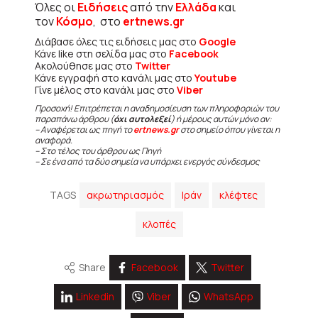
Όλες οι
Ειδήσεις
από την
Ελλάδα
και
τον
Κόσμο
, στο
ertnews.gr
Διάβασε όλες τις ειδήσεις μας στο
Google
Κάνε like στη σελίδα μας στο
Facebook
Ακολούθησε μας στο
Twitter
Κάνε εγγραφή στο κανάλι μας στο
Youtube
Γίνε μέλος στο κανάλι μας στο
Viber
Προσοχή! Επιτρέπεται η αναδημοσίευση των πληροφοριών του
παραπάνω άρθρου (
όχι αυτολεξεί
) ή μέρους αυτών μόνο αν:
– Αναφέρεται ως πηγή το
ertnews.gr
στο σημείο όπου γίνεται η
αναφορά.
– Στο τέλος του άρθρου ως Πηγή
– Σε ένα από τα δύο σημεία να υπάρχει ενεργός σύνδεσμος
TAGS
ακρωτηριασμός
Ιράν
κλέφτες
κλοπές
Share
Facebook
Twitter
Linkedin
Viber
WhatsApp