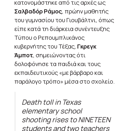
κατονομάστηκε από τις αρχές ως
Σαλβαδόρ Ράμος
, πρώην μαθητής
του γυμνασίου του Γιουβάλτνι, όπως
είπε κατά τη διάρκεια συνέντευξης
Τύπου ο Ρεπουμπλικάνος
κυβερνήτης του Τέξας,
Γκρεγκ
Άμποτ
, σημειώνοντας ότι
δολοφόνησε τα παιδιά και τους
εκπαιδευτικούς «με βάρβαρο και
παράλογο τρόπο» μέσα στο σχολείο.
Death toll in Texas
elementary school
shooting rises to NINETEEN
students and two teachers