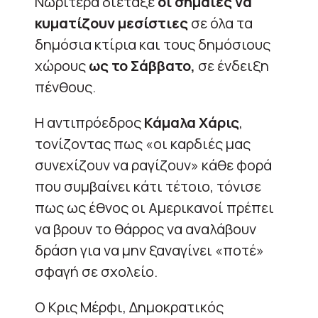
Νωρίτερα διέταξε
οι σημαίες να
κυματίζουν μεσίστιες
σε όλα τα
δημόσια κτίρια και τους δημόσιους
χώρους
ως το Σάββατο,
σε ένδειξη
πένθους.
Η αντιπρόεδρος
Κάμαλα Χάρις
,
τονίζοντας πως «οι καρδιές μας
συνεχίζουν να ραγίζουν» κάθε φορά
που συμβαίνει κάτι τέτοιο, τόνισε
πως ως έθνος οι Αμερικανοί πρέπει
να βρουν το θάρρος να αναλάβουν
δράση για να μην ξαναγίνει «ποτέ»
σφαγή σε σχολείο.
Ο Κρις Μέρφι, Δημοκρατικός