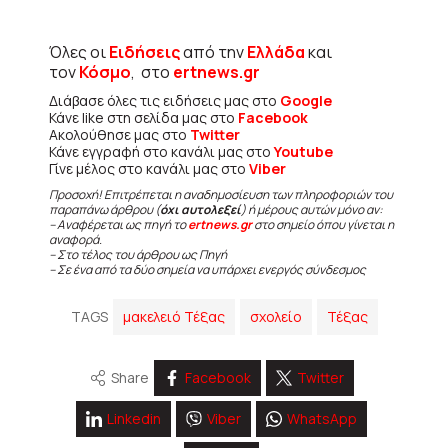
Όλες οι
Ειδήσεις
από την
Ελλάδα
και
τον
Κόσμο
, στο
ertnews.gr
Διάβασε όλες τις ειδήσεις μας στο
Google
Κάνε like στη σελίδα μας στο
Facebook
Ακολούθησε μας στο
Twitter
Κάνε εγγραφή στο κανάλι μας στο
Youtube
Γίνε μέλος στο κανάλι μας στο
Viber
Προσοχή! Επιτρέπεται η αναδημοσίευση των πληροφοριών του
παραπάνω άρθρου (
όχι αυτολεξεί
) ή μέρους αυτών μόνο αν:
– Αναφέρεται ως πηγή το
ertnews.gr
στο σημείο όπου γίνεται η
αναφορά.
– Στο τέλος του άρθρου ως Πηγή
– Σε ένα από τα δύο σημεία να υπάρχει ενεργός σύνδεσμος
TAGS
μακελειό Τέξας
σχολείο
Τέξας
Share
Facebook
Twitter
Linkedin
Viber
WhatsApp