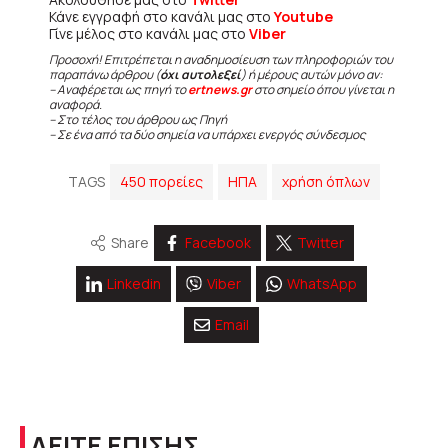
Κάνε εγγραφή στο κανάλι μας στο
Youtube
Γίνε μέλος στο κανάλι μας στο
Viber
Προσοχή! Επιτρέπεται η αναδημοσίευση των πληροφοριών του
παραπάνω άρθρου (
όχι αυτολεξεί
) ή μέρους αυτών μόνο αν:
– Αναφέρεται ως πηγή το
ertnews.gr
στο σημείο όπου γίνεται η
αναφορά.
– Στο τέλος του άρθρου ως Πηγή
– Σε ένα από τα δύο σημεία να υπάρχει ενεργός σύνδεσμος
TAGS
450 πορείες
ΗΠΑ
χρήση όπλων
Share
Facebook
Twitter
Linkedin
Viber
WhatsApp
Email
ΔΕΙΤΕ ΕΠΙΣΗΣ