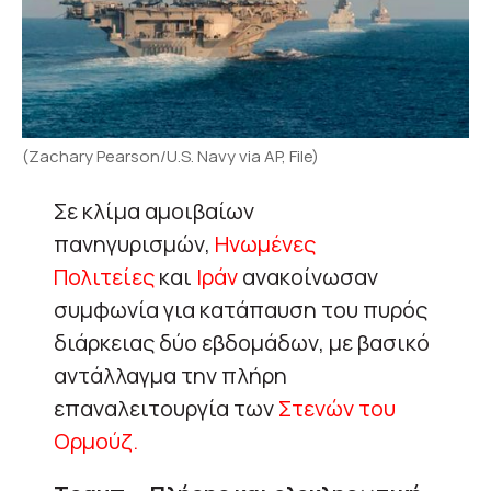
(Zachary Pearson/U.S. Navy via AP, File)
Σε κλίμα αμοιβαίων
πανηγυρισμών,
Ηνωμένες
Πολιτείες
και
Ιράν
ανακοίνωσαν
συμφωνία για κατάπαυση του πυρός
διάρκειας δύο εβδομάδων, με βασικό
αντάλλαγμα την πλήρη
επαναλειτουργία των
Στενών του
Ορμούζ.