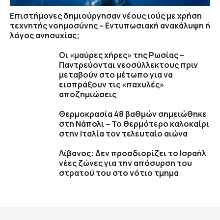
Επιστήμονες δημιούργησαν νέους ιούς με χρήση
τεχνητής νοημοσύνης – Εντυπωσιακή ανακάλυψη ή
λόγος ανησυχίας;
Οι «μαύρες χήρες» της Ρωσίας –
Παντρεύονται νεοσύλλεκτους πριν
μεταβούν στο μέτωπο για να
εισπράξουν τις «παχυλές»
αποζημιώσεις
Θερμοκρασία 48 βαθμών σημειώθηκε
στη Νάπολι – Το θερμότερο καλοκαίρι
στην Ιταλία τον τελευταίο αιώνα
Λίβανος: Δεν προσδιορίζει το Ισραήλ
νέες ζώνες για την απόσυρση του
στρατού του στο νότιο τμημα