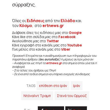
σύρραξης.
Όλες οι
Ειδήσεις
από την
Ελλάδα
και
τον
Κόσμο
, στο
ertnews.gr
Διάβασε όλες τις ειδήσεις μας στο
Google
Κάνε like στη σελίδα μας στο
Facebook
Ακολούθησε μας στο
Twitter
Κάνε εγγραφή στο κανάλι μας στο
Youtube
Γίνε μέλος στο κανάλι μας στο
Viber
Προσοχή! Επιτρέπεται η αναδημοσίευση των πληροφοριών του
παραπάνω άρθρου (
όχι αυτολεξεί
) ή μέρους αυτών μόνο αν:
– Αναφέρεται ως πηγή το
ertnews.gr
στο σημείο όπου γίνεται η
αναφορά.
– Στο τέλος του άρθρου ως Πηγή
– Σε ένα από τα δύο σημεία να υπάρχει ενεργός σύνδεσμος
TAGS
επίθεση στο Ιράν
Ιράν
Ντόναλντ Τραμπ
Στενά του Ορμούζ