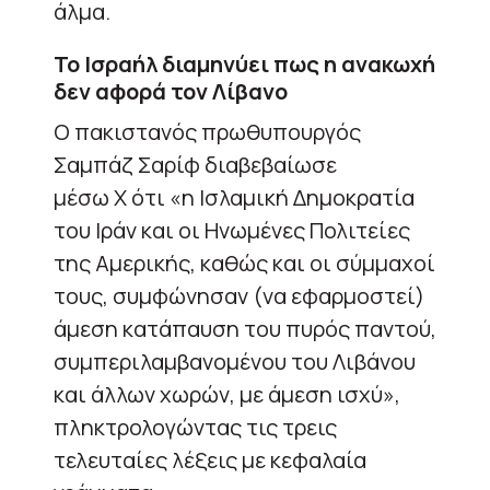
άλμα.
Το Ισραήλ διαμηνύει πως η ανακωχή
δεν αφορά τον Λίβανο
Ο πακιστανός πρωθυπουργός
Σαμπάζ Σαρίφ διαβεβαίωσε
μέσω X ότι «η Ισλαμική Δημοκρατία
του Ιράν και οι Ηνωμένες Πολιτείες
της Αμερικής, καθώς και οι σύμμαχοί
τους, συμφώνησαν (να εφαρμοστεί)
άμεση κατάπαυση του πυρός παντού,
συμπεριλαμβανομένου του Λιβάνου
και άλλων χωρών, με άμεση ισχύ»,
πληκτρολογώντας τις τρεις
τελευταίες λέξεις με κεφαλαία