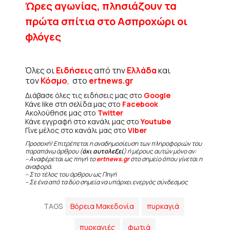
Ώρες αγωνίας, πλησιάζουν τα
πρώτα σπίτια στο Ασπροχώρι οι
φλόγες
Όλες οι
Ειδήσεις
από την
Ελλάδα
και
τον
Κόσμο
, στο
ertnews.gr
Διάβασε όλες τις ειδήσεις μας στο
Google
Κάνε like στη σελίδα μας στο
Facebook
Ακολούθησε μας στο
Twitter
Κάνε εγγραφή στο κανάλι μας στο
Youtube
Γίνε μέλος στο κανάλι μας στο
Viber
Προσοχή! Επιτρέπεται η αναδημοσίευση των πληροφοριών του
παραπάνω άρθρου (
όχι αυτολεξεί
) ή μέρους αυτών μόνο αν:
– Αναφέρεται ως πηγή το
ertnews.gr
στο σημείο όπου γίνεται η
αναφορά.
– Στο τέλος του άρθρου ως Πηγή
– Σε ένα από τα δύο σημεία να υπάρχει ενεργός σύνδεσμος
TAGS
Βόρεια Μακεδονία
πυρκαγιά
πυρκαγιές
φωτιά