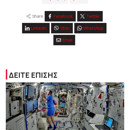
Share
Facebook
Twitter
Linkedin
Viber
WhatsApp
Email
ΔΕΙΤΕ ΕΠΙΣΗΣ