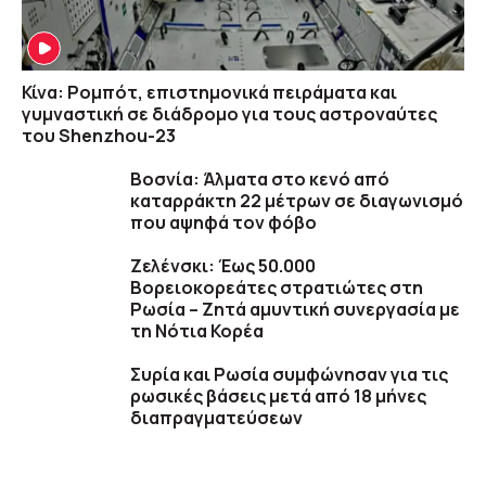
Κίνα: Ρομπότ, επιστημονικά πειράματα και
γυμναστική σε διάδρομο για τους αστροναύτες
του Shenzhou-23
Βοσνία: Άλματα στο κενό από
καταρράκτη 22 μέτρων σε διαγωνισμό
που αψηφά τον φόβο
Ζελένσκι: Έως 50.000
Βορειοκορεάτες στρατιώτες στη
Ρωσία – Ζητά αμυντική συνεργασία με
τη Νότια Κορέα
Συρία και Ρωσία συμφώνησαν για τις
ρωσικές βάσεις μετά από 18 μήνες
διαπραγματεύσεων