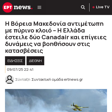
Μετάβαση
Live TV
σε
περιεχόμενο
Η Βόρεια Μακεδονία αντιμέτωπη
με πύρινο κλοιό – Η Ελλάδα
έστειλε δύο Canadair και επίγειες
δυνάμεις να βοηθήσουν στις
κατασβέσεις
ΕΙΔΗΣΕΙΣ
ΔΙΕΘΝΗ
09/07/25 22:41
Σύνταξη
Συντακτική ομάδα ertnews.gr