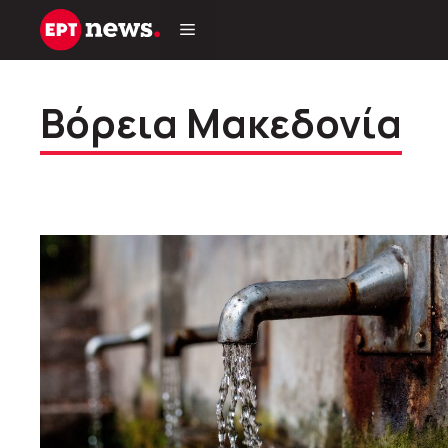
Μετάβαση
σε
περιεχόμενο
Βόρεια Μακεδονία