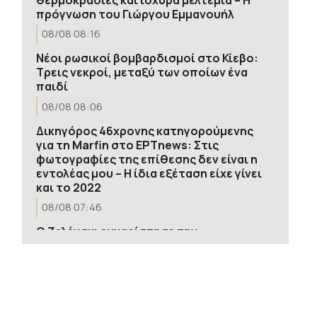
πρόγνωση του Γιώργου Εμμανουήλ
08/08 08:16
Νέοι ρωσικοί βομβαρδισμοί στο Κίεβο:
Τρεις νεκροί, μεταξύ των οποίων ένα
παιδί
08/08 08:06
Δικηγόρος 46χρονης κατηγορούμενης
για τη Marfin στο ΕΡΤnews: Στις
φωτογραφίες της επίθεσης δεν είναι η
εντολέας μου – Η ίδια εξέταση είχε γίνει
και το 2022
08/08 07:46
Ο Ζελένσκι ευχαρίστησε την
αμερικανική Γερουσία για το
νομοσχέδιο επιβολής κυρώσεων στη
Ρωσία
08/08 07:34