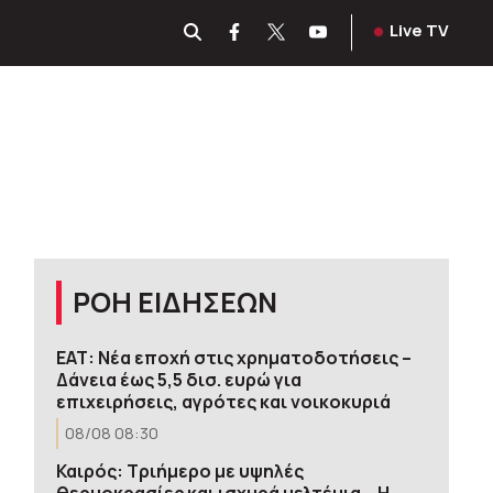
Live TV
ΡΟΗ ΕΙΔΗΣΕΩΝ
ΕΑΤ: Νέα εποχή στις χρηματοδοτήσεις –
Δάνεια έως 5,5 δισ. ευρώ για
επιχειρήσεις, αγρότες και νοικοκυριά
08/08 08:30
Καιρός: Τριήμερο με υψηλές
θερμοκρασίες και ισχυρά μελτέμια – Η