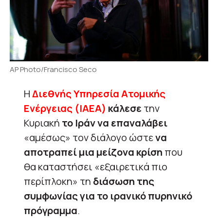
AP Photo/Francisco Seco
Η
Διεθνής Υπηρεσία Ατομικής
Ενέργειας (ΙΑΕΑ)
κάλεσε
την
Κυριακή
το Ιράν να επαναλάβει
«αμέσως» τον διάλογο ώστε
να
αποτραπεί μια μείζονα κρίση
που
θα καταστήσει «εξαιρετικά πιο
περίπλοκη» τη
διάσωση της
συμφωνίας για το ιρανικό πυρηνικό
πρόγραμμα
.