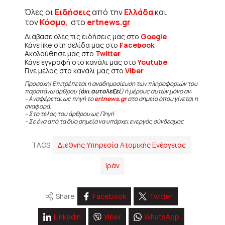
Όλες οι
Ειδήσεις
από την
Ελλάδα
και
τον
Κόσμο
, στο
ertnews.gr
Διάβασε όλες τις ειδήσεις μας στο
Google
Κάνε like στη σελίδα μας στο
Facebook
Ακολούθησε μας στο
Twitter
Κάνε εγγραφή στο κανάλι μας στο
Youtube
Γίνε μέλος στο κανάλι μας στο
Viber
Προσοχή! Επιτρέπεται η αναδημοσίευση των πληροφοριών του
παραπάνω άρθρου (
όχι αυτολεξεί
) ή μέρους αυτών μόνο αν:
– Αναφέρεται ως πηγή το
ertnews.gr
στο σημείο όπου γίνεται η
αναφορά.
– Στο τέλος του άρθρου ως Πηγή
– Σε ένα από τα δύο σημεία να υπάρχει ενεργός σύνδεσμος
TAGS
Διεθνής Υπηρεσία Ατομικής Ενέργειας
Ιράν
Share
Facebook
Twitter
Linkedin
Viber
WhatsApp