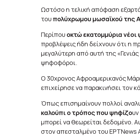
Ωστόσο η τελική απόφαση εξαρτά
του
πολύχρωμου μωσαϊκού της Α
Περίπου
οκτώ εκατομμύρια νέοι
προβλέψεις ήδη δείχνουν ότι η 
μεγαλύτερη από αυτή της «Γενιάς X
ψηφοφόροι.
Ο 30χρονος Αφροαμερικανός Μάρκ
επιχείρησε να παρακινήσει τον κ
Όπως επισημαίνουν πολλοί αναλ
καλούπι ο τρόπος που ψηφίζο
υν
μπορεί να θεωρείται δεδομένο. Α
στον απεσταλμένο του ΕΡΤNews 