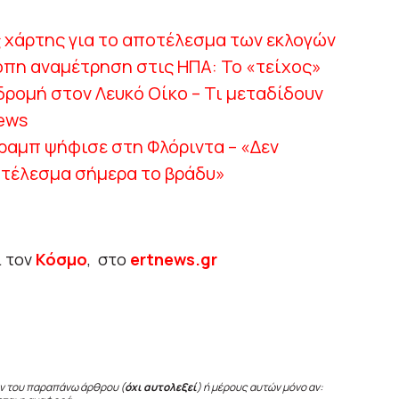
 χάρτης για το αποτέλεσμα των εκλογών
ροπη αναμέτρηση στις ΗΠΑ: Το «τείχος»
δρομή στον Λευκό Οίκο – Τι μεταδίδουν
ews
ραμπ ψήφισε στη Φλόριντα – «Δεν
οτέλεσμα σήμερα το βράδυ»
ι τον
Κόσμο
, στο
ertnews.gr
ν του παραπάνω άρθρου (
όχι αυτολεξεί
) ή μέρους αυτών μόνο αν: