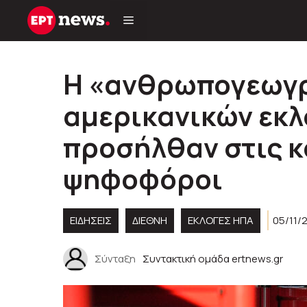
Μετάβαση
σε
περιεχόμενο
Η «ανθρωπογεωγ
αμερικανικών εκλ
προσήλθαν στις κ
ψηφοφόροι
ΕΙΔΗΣΕΙΣ
ΔΙΕΘΝΗ
ΕΚΛΟΓΈΣ ΗΠΑ
05/11/2
Σύνταξη
Συντακτική ομάδα ertnews.gr