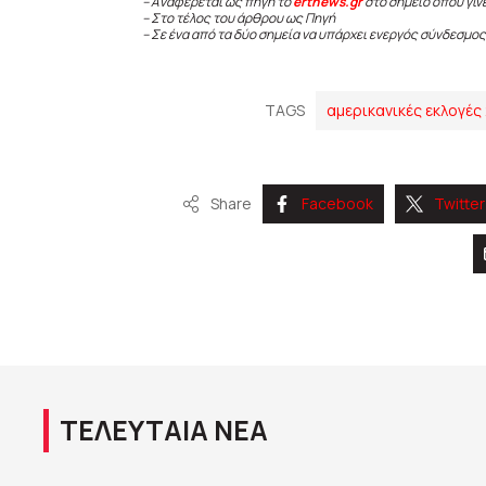
– Αναφέρεται ως πηγή το
ertnews.gr
στο σημείο όπου γίν
– Στο τέλος του άρθρου ως Πηγή
– Σε ένα από τα δύο σημεία να υπάρχει ενεργός σύνδεσμος
TAGS
αμερικανικές εκλογές
Share
Facebook
Twitter
ΤΕΛΕΥΤΑΙΑ ΝΕΑ