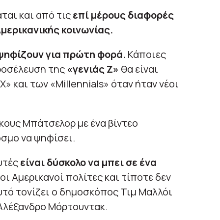
ται και από τις
επί μέρους διαφορές
μερικανικής κοινωνίας.
 ψηφίζουν για πρώτη φορά.
Κάποιες
προσέλευση της
«γενιάς Ζ»
θα είναι
» και των «Millennials» όταν ήταν νέοι
ους Μπάτσελορ με ένα βίντεο
όσμο να ψηφίσει.
υτές
είναι δύσκολο να μπει σε ένα
 οι Αμερικανοί πολίτες και τίποτε δεν
υτό τονίζει ο δημοσκόπος Τιμ Μαλλόι
Αλέξανδρο Μόρτουντακ.