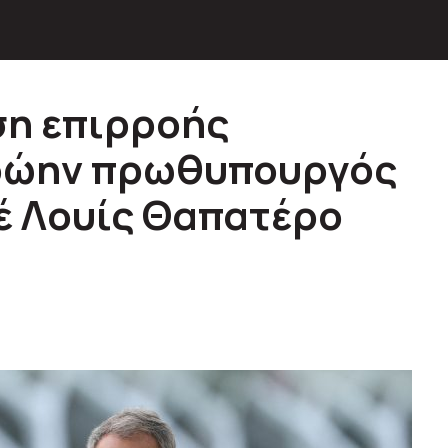
ση επιρροής
πρώην πρωθυπουργός
σέ Λουίς Θαπατέρο