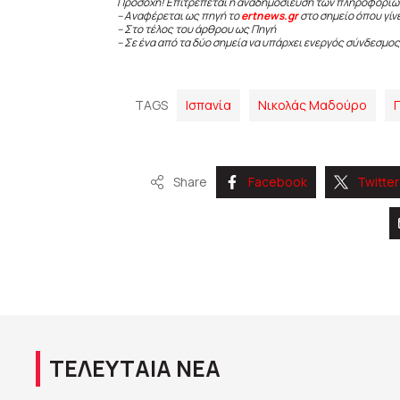
Προσοχή! Επιτρέπεται η αναδημοσίευση των πληροφοριώ
– Αναφέρεται ως πηγή το
ertnews.gr
στο σημείο όπου γίν
– Στο τέλος του άρθρου ως Πηγή
– Σε ένα από τα δύο σημεία να υπάρχει ενεργός σύνδεσμος
TAGS
Ισπανία
Νικολάς Μαδούρο
Share
Facebook
Twitter
ΤΕΛΕΥΤΑΙΑ ΝΕΑ