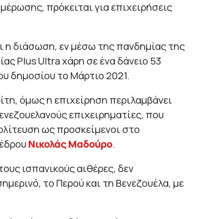
μέρωσης, πρόκειται για επιχειρήσεις
ι η διάσωση, εν μέσω της πανδημίας της
ας Plus Ultra χάρη σε ένα δάνειο 53
υ δημοσίου το Μάρτιο 2021.
ρίτη, όμως η επιχείρηση περιλαμβάνει
ενεζουελανούς επιχειρηματίες, που
ολίτευση ως προσκείμενοι στο
οέδρου
Νικολάς Μαδούρο
.
στους ισπανικούς αιθέρες, δεν
ημερινό, το Περού και τη Βενεζουέλα, με