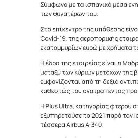
Σύμφωνα με τα ισπανικά μέσα ενη
των θυγατέρων του.
Στο επίκεντρο της υπόθεσης είνα
Covid-19, της αεροπορικής εταιρεί
εκατομμυρίων ευρώ με χρήματα το
Η έδρα της εταιρείας είναι η Μαδ
μεταξύ των κύριων μετόχων της β
εμφανίζονται από τη δεξιά αντιπ
καθεστώς του ανατραπέντος πρ
Η Plus Ultra, κατηγορίας φτερού 
εξυπηρετούσε το 2021 παρά τον Ισ
τέσσερα Airbus A-340.