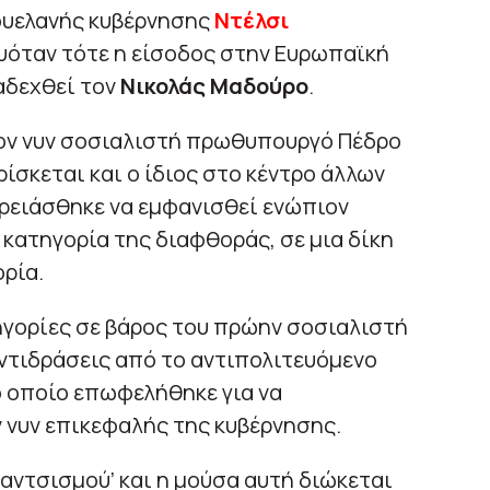
ζουελανής κυβέρνησης
Ντέλσι
όταν τότε η είσοδος στην Ευρωπαϊκή
ιαδεχθεί τον
Νικολάς Μαδούρο
.
ον νυν σοσιαλιστή πρωθυπουργό Πέδρο
ίσκεται και ο ίδιος στο κέντρο άλλων
ρειάσθηκε να εμφανισθεί ενώπιον
 κατηγορία της διαφθοράς, σε μια δίκη
ρία.
τηγορίες σε βάρος του πρώην σοσιαλιστή
τιδράσεις από το αντιπολιτευόμενο
ο οποίο επωφελήθηκε για να
 νυν επικεφαλής της κυβέρνησης.
σαντσισμού’ και η μούσα αυτή διώκεται