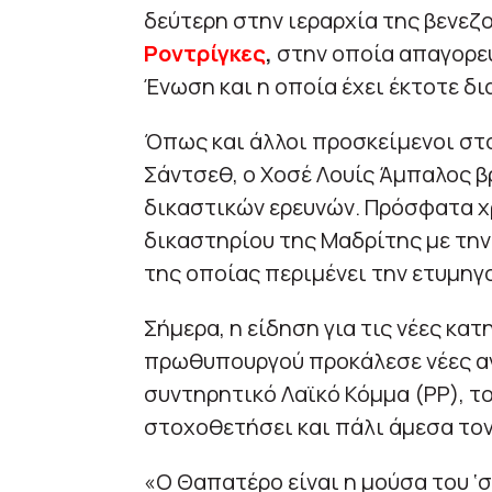
δεύτερη στην ιεραρχία της βενε
Ροντρίγκες
,
στην οποία απαγορευ
Ένωση και η οποία έχει έκτοτε δ
Όπως και άλλοι προσκείμενοι στ
Σάντσεθ, ο Χοσέ Λουίς Άμπαλος βρ
δικαστικών ερευνών. Πρόσφατα χ
δικαστηρίου της Μαδρίτης με την
της οποίας περιμένει την ετυμηγο
Σήμερα, η είδηση για τις νέες κα
πρωθυπουργού προκάλεσε νέες αν
συντηρητικό Λαϊκό Κόμμα (PP), τ
στοχοθετήσει και πάλι άμεσα τον
«Ο Θαπατέρο είναι η μούσα του ‘