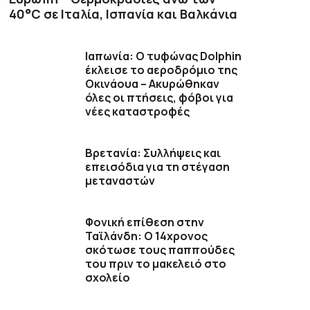
40°C σε Ιταλία, Ισπανία και Βαλκάνια
Ιαπωνία: Ο τυφώνας Dolphin
έκλεισε το αεροδρόμιο της
Οκινάουα – Ακυρώθηκαν
όλες οι πτήσεις, φόβοι για
νέες καταστροφές
Βρετανία: Συλλήψεις και
επεισόδια για τη στέγαση
μεταναστών
Φονική επίθεση στην
Ταϊλάνδη: Ο 14χρονος
σκότωσε τους παππούδες
του πριν το μακελειό στο
σχολείο