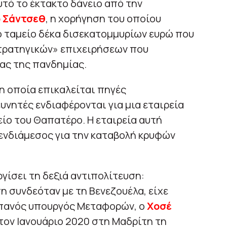
αυτό το έκτακτο δάνειο από την
 Σάντσεθ
, η χορήγηση του οποίου
κό ταμείο δέκα δισεκατομμυρίων ευρώ που
τρατηγικών» επιχειρήσεων που
ας της πανδημίας.
 η οποία επικαλείται πηγές
ευνητές ενδιαφέρονται για μια εταιρεία
είο του Θαπατέρο. Η εταιρεία αυτή
 ενδιάμεσος για την καταβολή κρυφών
ργίσει τη δεξιά αντιπολίτευση:
η συνδεόταν με τη Βενεζουέλα, είχε
σπανός υπουργός Μεταφορών, ο
Χοσέ
 τον Ιανουάριο 2020 στη Μαδρίτη τη