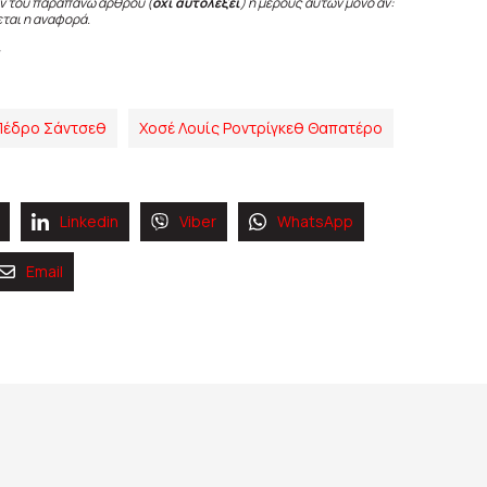
ν του παραπάνω άρθρου (
όχι αυτολεξεί
) ή μέρους αυτών μόνο αν:
εται η αναφορά.
Πέδρο Σάντσεθ
Χοσέ Λουίς Ροντρίγκεθ Θαπατέρο
Linkedin
Viber
WhatsApp
Email