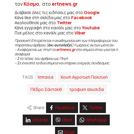
τον
Κόσμο
, στο
ertnews.gr
Διάβασε όλες τις ειδήσεις μας στο
Google
Κάνε like στη σελίδα μας στο
Facebook
Ακολούθησε μας στο
Twitter
Κάνε εγγραφή στο κανάλι μας στο
Youtube
Γίνε μέλος στο κανάλι μας στο
Viber
Προσοχή! Επιτρέπεται η αναδημοσίευση των πληροφοριών του
παραπάνω άρθρου (
όχι αυτολεξεί
) ή μέρους αυτών μόνο αν:
– Αναφέρεται ως πηγή το
ertnews.gr
στο σημείο όπου γίνεται η
αναφορά.
– Στο τέλος του άρθρου ως Πηγή
– Σε ένα από τα δύο σημεία να υπάρχει ενεργός σύνδεσμος
TAGS
Ίσπανία
Κοινή Αγροτική Πολιτική
Πέδρο Σάντσεθ
τροφικη αλυσιδα
Share
Facebook
Twitter
Linkedin
Viber
WhatsApp
Email