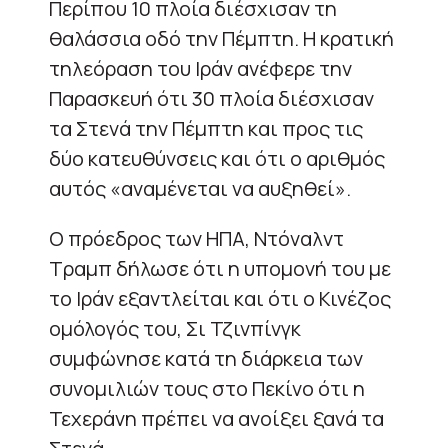
Περίπου 10 πλοία διέσχισαν τη
θαλάσσια οδό την Πέμπτη. Η κρατική
τηλεόραση του Ιράν ανέφερε την
Παρασκευή ότι 30 ⁠πλοία διέσχισαν
τα Στενά την Πέμπτη και προς τις
δύο κατευθύνσεις και ότι ο αριθμός
αυτός «αναμένεται να αυξηθεί».
Ο πρόεδρος των ΗΠΑ, Ντόναλντ
Τραμπ δήλωσε ότι η υπομονή του με
το ⁠Ιράν εξαντλείται και ότι ο Κινέζος
ομόλογός του, Σι Τζινπίνγκ
συμφώνησε κατά τη διάρκεια των
συνομιλιών τους στο Πεκίνο ότι η
Τεχεράνη πρέπει να ανοίξει ξανά τα