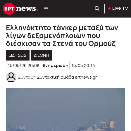
Μετάβαση
Live TV
σε
περιεχόμενο
Ελληνόκτητο τάνκερ μεταξύ των
λίγων δεξαμενόπλοιων που
διέσχισαν τα Στενά του Ορμούζ
ΕΙΔΗΣΕΙΣ
ΔΙΕΘΝΗ
15/05/26 20:08
Ενημέρωση
15/05 20:14
Σύνταξη
Συντακτική ομάδα ertnews.gr