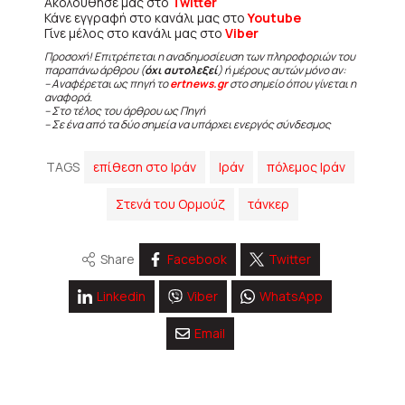
Ακολούθησε μας στο
Twitter
Κάνε εγγραφή στο κανάλι μας στο
Youtube
Γίνε μέλος στο κανάλι μας στο
Viber
Προσοχή! Επιτρέπεται η αναδημοσίευση των πληροφοριών του
παραπάνω άρθρου (
όχι αυτολεξεί
) ή μέρους αυτών μόνο αν:
– Αναφέρεται ως πηγή το
ertnews.gr
στο σημείο όπου γίνεται η
αναφορά.
– Στο τέλος του άρθρου ως Πηγή
– Σε ένα από τα δύο σημεία να υπάρχει ενεργός σύνδεσμος
TAGS
επίθεση στο Ιράν
Ιράν
πόλεμος Ιράν
Στενά του Ορμούζ
τάνκερ
Share
Facebook
Twitter
Linkedin
Viber
WhatsApp
Email