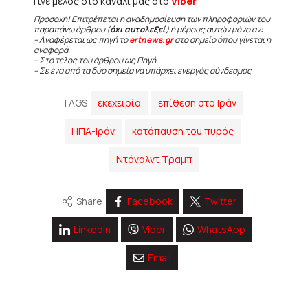
Γίνε μέλος στο κανάλι μας στο
Viber
Προσοχή! Επιτρέπεται η αναδημοσίευση των πληροφοριών του
παραπάνω άρθρου (
όχι αυτολεξεί
) ή μέρους αυτών μόνο αν:
– Αναφέρεται ως πηγή το
ertnews.gr
στο σημείο όπου γίνεται η
αναφορά.
– Στο τέλος του άρθρου ως Πηγή
– Σε ένα από τα δύο σημεία να υπάρχει ενεργός σύνδεσμος
TAGS
εκεχειρία
επίθεση στο Ιράν
ΗΠΑ-Ιράν
κατάπαυση του πυρός
Ντόναλντ Τραμπ
Share
Facebook
Twitter
Linkedin
Viber
WhatsApp
Email