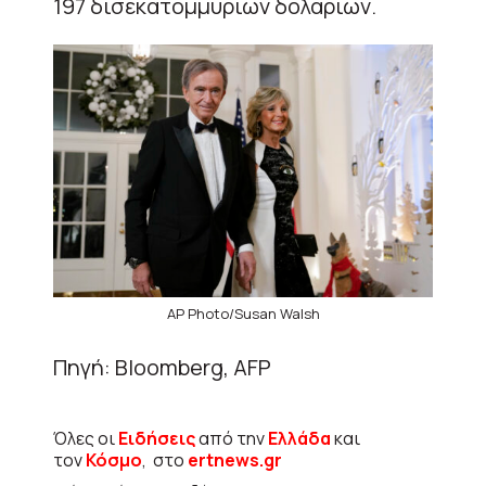
197 δισεκατομμυρίων δολαρίων.
AP Photo/Susan Walsh
Πηγή: Bloomberg, AFP
Όλες οι
Ειδήσεις
από την
Ελλάδα
και
τον
Κόσμο
, στο
ertnews.gr