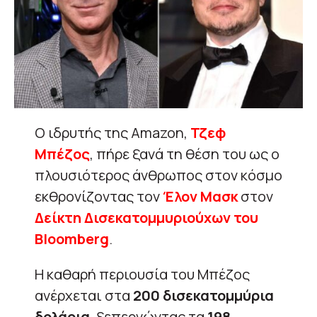
O ιδρυτής της Amazon,
Τζεφ
Μπέζος
, πήρε ξανά τη θέση του ως ο
πλουσιότερος άνθρωπος στον κόσμο
εκθρονίζοντας τον
Έλον Μασκ
στον
Δείκτη Δισεκατομμυριούχων του
Bloomberg
.
Η καθαρή περιουσία του Μπέζος
ανέρχεται στα
200 δισεκατομμύρια
δολάρια
, ξεπερνώντας τα
198