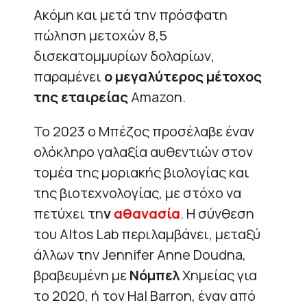
Ακόμη και μετά την πρόσφατη
πώληση μετοχών 8,5
δισεκατομμυρίων δολαρίων,
παραμένει
ο μεγαλύτερος μέτοχος
της εταιρείας
Amazon.
Το 2023 ο
Μπέζος προσέλαβε έναν
ολόκληρο γαλαξία αυθεντιών στον
τομέα της μοριακής βιολογίας και
της βιοτεχνολογίας, με στόχο να
πετύχει τη
ν
αθανασία
. Η σύνθεση
του Altos Lab περιλαμβάνει, μεταξύ
άλλων την Jennifer Anne Doudna,
βραβευμένη με
Νόμπελ
Χημείας για
το 2020, ή τον Hal Barron, έναν από