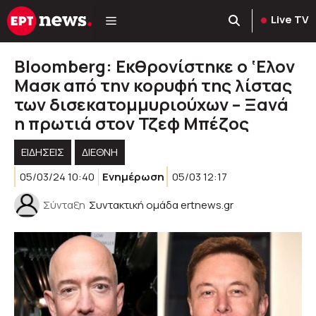
Μετάβαση
Live TV
σε
περιεχόμενο
Bloomberg: Εκθρονίστηκε ο ‘Eλον
Μασκ από την κορυφή της λίστας
των δισεκατομμυριούχων – Ξανά
η πρωτιά στον Τζεφ Μπέζος
ΕΙΔΗΣΕΙΣ
ΔΙΕΘΝΗ
05/03/24 10:40
Ενημέρωση
05/03 12:17
Σύνταξη
Συντακτική ομάδα ertnews.gr