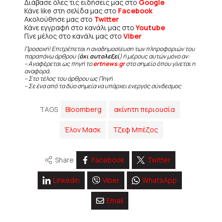
Διάβασε όλες τις ειδήσεις μας στο
Google
Κάνε like στη σελίδα μας στο
Facebook
Ακολούθησε μας στο
Twitter
Κάνε εγγραφή στο κανάλι μας στο
Youtube
Γίνε μέλος στο κανάλι μας στο
Viber
Προσοχή! Επιτρέπεται η αναδημοσίευση των πληροφοριών του
παραπάνω άρθρου (
όχι αυτολεξεί
) ή μέρους αυτών μόνο αν:
– Αναφέρεται ως πηγή το
ertnews.gr
στο σημείο όπου γίνεται η
αναφορά.
– Στο τέλος του άρθρου ως Πηγή
– Σε ένα από τα δύο σημεία να υπάρχει ενεργός σύνδεσμος
TAGS
Bloomberg
ακίνητη περιουσία
Έλον Μασκ
Τζεφ Μπέζος
Share
Facebook
Twitter
Linkedin
Viber
WhatsApp
Email