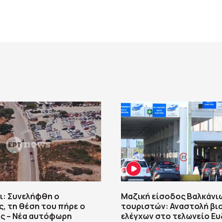
ι: Συνελήφθη ο
Μαζική είσοδος Βαλκάνι
, τη θέση του πήρε ο
τουριστών: Αναστολή βι
ς – Νέα αυτόφωρη
ελέγχων στο τελωνείο Ε