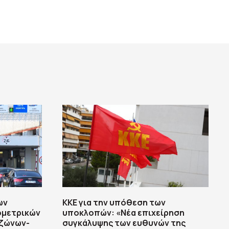
ων
ΚΚΕ για την υπόθεση των
ομετρικών
υποκλοπών: «Νέα επιχείρηση
υζώνων-
συγκάλυψης των ευθυνών της