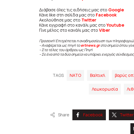
Διάβασε όλες τις ειδήσεις μας στο
Google
Κάνε like στη σελίδα μας στο
Facebook
Ακολούθησε μας στο
Twitter
Κάνε εγγραφή στο κανάλι μας στο
Youtube
Γίνε μέλος στο κανάλι μας στο
Viber
Προσοχή! Επιτρέπεται η αναδημοσίευση των πληροφοριώ
– Αναφέρεται ως πηγή το
ertnews.gr
στο σημείο όπου γίν
– Στο τέλος του άρθρου ως Πηγή
– Σε ένα από τα δύο σημεία να υπάρχει ενεργός σύνδεσμος
TAGS
NATO
Βαλτική.
βαρύς οπ
Λεωκορωσία
Λιθ
Share
Facebook
Twitter