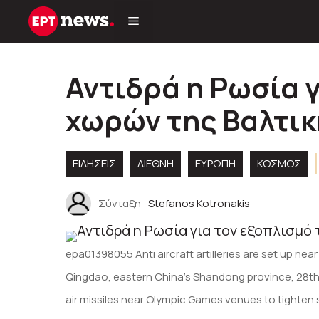
Μετάβαση
σε
περιεχόμενο
Αντιδρά η Ρωσία 
χωρών της Βαλτικ
ΕΙΔΗΣΕΙΣ
ΔΙΕΘΝΗ
ΕΥΡΏΠΗ
ΚΌΣΜΟΣ
Σύνταξη
Stefanos Kotronakis
epa01398055 Anti aircraft artilleries are set up ne
Qingdao, eastern China’s Shandong province, 28th
air missiles near Olympic Games venues to tighten