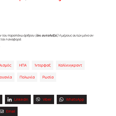
ν του παραπάνω άρθρου (
όχι αυτολεξεί
) ή μέρους αυτών μόνο αν:
εται η αναφορά.
λισμός
ΗΠΑ
Ίντερφαξ
Καλίνινγκραντ
ουανία
Πολωνία
Ρωσία
Linkedin
Viber
WhatsApp
Email