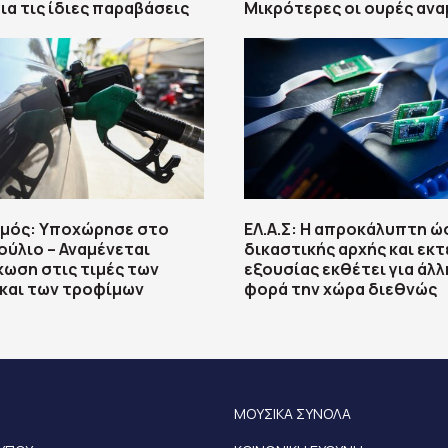
ια τις ίδιες παραβάσεις
Μικρότερες οι ουρές αν
μός: Υποχώρησε στο
ΕΛ.Α.Σ: Η απροκάλυπτη 
Ιούλιο – Αναμένεται
δικαστικής αρχής και εκ
ωση στις τιμές των
εξουσίας εκθέτει για άλλ
και των τροφίμων
φορά την χώρα διεθνώς
ΜΟΥΣΙΚΑ ΣΥΝΟΛΑ