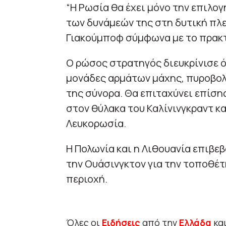
“Η Ρωσία θα έχει μόνο την επιλο
των δυνάμεών της στη δυτική πλε
Γιακούμποφ σύμφωνα με το πρακ
Ο ρώσος στρατηγός διευκρίνισε ό
μονάδες αρμάτων μάχης, πυροβολ
της σύνορα. Θα επιταχύνει επίση
στον θύλακα του Καλίνινγκραντ κ
Λευκορωσία.
Η Πολωνία και η Λιθουανία επιβεβ
την Ουάσινγκτον για την τοποθέ
περιοχή.
Όλες οι
Ειδήσεις
από την
Ελλάδα
κα