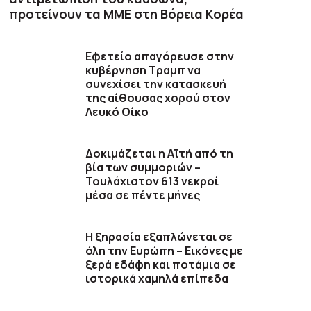
προτείνουν τα ΜΜΕ στη Βόρεια Κορέα
Εφετείο απαγόρευσε στην
κυβέρνηση Τραμπ να
συνεχίσει την κατασκευή
της αίθουσας χορού στον
Λευκό Οίκο
Δοκιμάζεται η Αϊτή από τη
βία των συμμοριών –
Τουλάχιστον 613 νεκροί
μέσα σε πέντε μήνες
Η ξηρασία εξαπλώνεται σε
όλη την Ευρώπη – Εικόνες με
ξερά εδάφη και ποτάμια σε
ιστορικά χαμηλά επίπεδα