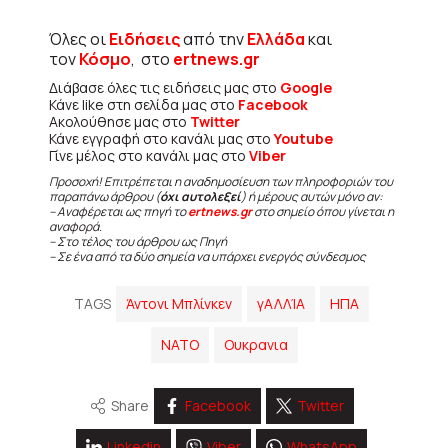
Όλες οι
Ειδήσεις
από την
Ελλάδα
και
τον
Κόσμο
, στο
ertnews.gr
Διάβασε όλες τις ειδήσεις μας στο
Google
Κάνε like στη σελίδα μας στο
Facebook
Ακολούθησε μας στο
Twitter
Κάνε εγγραφή στο κανάλι μας στο
Youtube
Γίνε μέλος στο κανάλι μας στο
Viber
Προσοχή! Επιτρέπεται η αναδημοσίευση των πληροφοριών του
παραπάνω άρθρου (
όχι αυτολεξεί
) ή μέρους αυτών μόνο αν:
– Αναφέρεται ως πηγή το
ertnews.gr
στο σημείο όπου γίνεται η
αναφορά.
– Στο τέλος του άρθρου ως Πηγή
– Σε ένα από τα δύο σημεία να υπάρχει ενεργός σύνδεσμος
TAGS
Άντονι Μπλίνκεν
γΑΛΛΊΑ
ΗΠΑ
ΝΑΤΟ
Ουκρανια
Share
Facebook
Twitter
Linkedin
Viber
WhatsApp