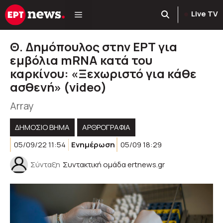
Μετάβαση
Live TV
σε
περιεχόμενο
Θ. Δημόπουλος στην ΕΡΤ για
εμβόλια mRNA κατά του
καρκίνου: «Ξεχωριστό για κάθε
ασθενή» (video)
Array
ΔΗΜΟΣΙΟ ΒΗΜΑ
ΑΡΘΡΟΓΡΑΦΊΑ
05/09/22 11:54
Ενημέρωση
05/09 18:29
Σύνταξη
Συντακτική ομάδα ertnews.gr