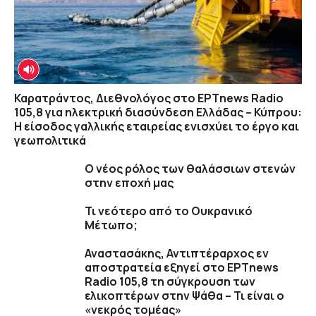
Καρατράντος, Διεθνολόγος στο ΕΡΤnews Radio
105,8 για ηλεκτρική διασύνδεση Ελλάδας – Κύπρου:
Η είσοδος γαλλικής εταιρείας ενισχύει το έργο και
γεωπολιτικά
O νέος ρόλος των θαλάσσιων στενών
στην εποχή μας
Τι νεότερο από το Ουκρανικό
Μέτωπο;
Αναστασάκης, Αντιπτέραρχος εν
αποστρατεία εξηγεί στο ΕΡΤnews
Radio 105,8 τη σύγκρουση των
ελικοπτέρων στην Ψάθα – Τι είναι ο
«νεκρός τομέας»