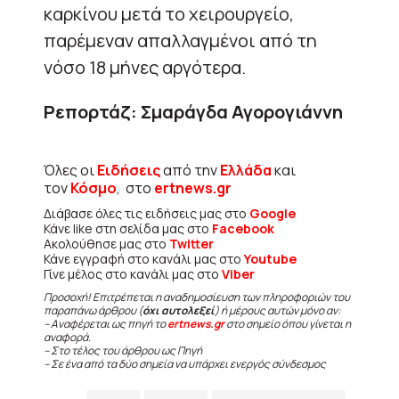
καρκίνου μετά το χειρουργείο,
παρέμεναν απαλλαγμένοι από τη
νόσο 18 μήνες αργότερα.
Ρεπορτάζ: Σμαράγδα Αγορογιάννη
Όλες οι
Ειδήσεις
από την
Ελλάδα
και
τον
Κόσμο
, στο
ertnews.gr
Διάβασε όλες τις ειδήσεις μας στο
Google
Κάνε like στη σελίδα μας στο
Facebook
Ακολούθησε μας στο
Twitter
Κάνε εγγραφή στο κανάλι μας στο
Youtube
Γίνε μέλος στο κανάλι μας στο
Viber
Προσοχή! Επιτρέπεται η αναδημοσίευση των πληροφοριών του
παραπάνω άρθρου (
όχι αυτολεξεί
) ή μέρους αυτών μόνο αν:
– Αναφέρεται ως πηγή το
ertnews.gr
στο σημείο όπου γίνεται η
αναφορά.
– Στο τέλος του άρθρου ως Πηγή
– Σε ένα από τα δύο σημεία να υπάρχει ενεργός σύνδεσμος