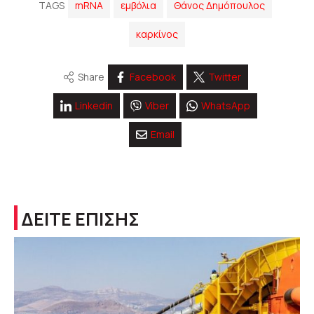
TAGS
mRNA
εμβόλια
Θάνος Δημόπουλος
καρκίνος
Share
Facebook
Twitter
Linkedin
Viber
WhatsApp
Email
ΔΕΙΤΕ ΕΠΙΣΗΣ