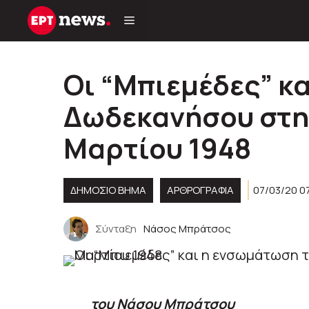
Μετάβαση
σε
περιεχόμενο
Oι “Μπιεμέδες” κ
Δωδεκανήσου στην
Μαρτίου 1948
ΔΗΜΟΣΙΟ ΒΗΜΑ
ΑΡΘΡΟΓΡΑΦΊΑ
07/03/20 0
Σύνταξη
Νάσος Μπράτσος
του Νάσου Μπράτσου