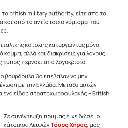
το british military authority, είτε από το
αλλά και από το αντίστοιχο νόμισμα που
ές.
 ιταλικής κατοχής καταργώντας μόνο
 κόμμα, αλλά και διακρίσεις για λόγους
ς τύπος περνάει από λογοκρισία.
το βούρδουλα θα επέβαλαν να μην
 ένωση με την Ελλάδα. Μεταξύ αυτών
ία ένα είδος στρατοχωροφυλακής – Βritish
Σε συνέντευξη που μας είχε δώσει ο
κάτοικος Λειψών
Τάσος Χήρας
, μας