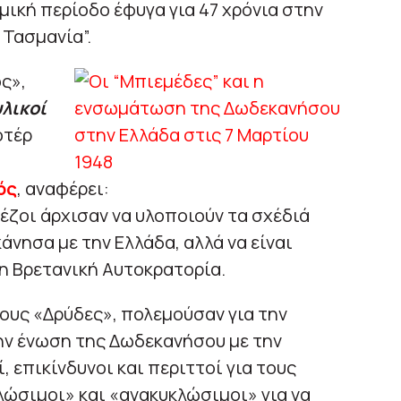
εμική περίοδο έφυγα για 47 χρόνια στην
 Τασμανία”.
ς»,
υλικοί
οτέρ
ός
, αναφέρει:
έζοι άρχισαν να υλοποιούν τα σχέδιά
άνησα με την Ελλάδα, αλλά να είναι
η Βρετανική Αυτοκρατορία.
ους «Δρύδες», πολεμούσαν για την
ην ένωση της Δωδεκανήσου με την
, επικίνδυνοι και περιττοί για τους
ώσιμοι» και «ανακυκλώσιμοι» για να