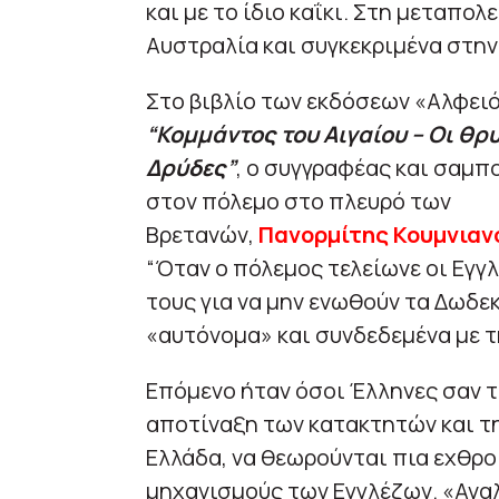
και με το ίδιο καΐκι. Στη μεταπολ
Αυστραλία και συγκεκριμένα στην
Στο βιβλίο των εκδόσεων «Αλφειό
“Κομμάντος του Αιγαίου – Οι θρ
Δρύδες”
, ο συγγραφέας και σαμπ
στον πόλεμο στο πλευρό των
Βρετανών,
Πανορμίτης Κουμνιαν
“Όταν ο πόλεμος τελείωνε οι Εγγλ
τους για να μην ενωθούν τα Δωδεκ
«αυτόνομα» και συνδεδεμένα με τ
Επόμενο ήταν όσοι Έλληνες σαν τ
αποτίναξη των κατακτητών και τ
Ελλάδα, να θεωρούνται πια εχθροί
μηχανισμούς των Εγγλέζων. «Αναλ