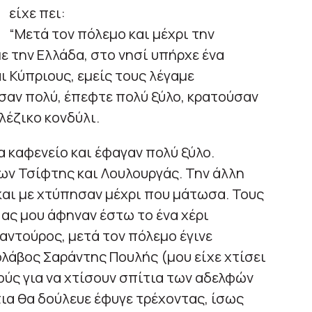
είχε πει:
“Μετά τον πόλεμο και μέχρι την
την Ελλάδα, στο νησί υπήρχε ένα
 Κύπριους, εμείς τους λέγαμε
σαν πολύ, έπεφτε πολύ ξύλο, κρατούσαν
λέζικο κονδύλι.
α καφενείο και έφαγαν πολύ ξύλο.
ν Τσίφτης και Λουλουργάς. Την άλλη
και με χτύπησαν μέχρι που μάτωσα. Τους
 ας μου άφηναν έστω το ένα χέρι
αντούρος, μετά τον πόλεμο έγινε
ολάβος Σαράντης Πουλής (μου είχε χτίσει
ούς για να χτίσουν σπίτια των αδελφών
τια θα δούλευε έφυγε τρέχοντας, ίσως