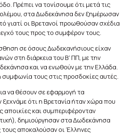
δο. Πρέπει να τονίσουμε ότι μετά τις
 Πολέμου, στα Δωδεκάνησα δεν ξημέρωσαν
Αυτό γιατί οι Βρετανοί προωθούσαν σχέδια
λεγχό τους προς το συμφέρον τους.
ίσθηση σε όσους Δωδεκανήσιους είχαν
ών στη διάρκεια του Β’ ΠΠ, με την
εκάνησα και να ενωθούν με την Ελλάδα.
τη συμφωνία τους στις προσδοκίες αυτές.
ια να θέσουν σε εφαρμογή τα
ν ξεχνάμε ότι η Βρετανία ήταν χώρα που
ης αποικίες και συμπεριφέρονταν
ιτική), δημιούργησαν στα Δωδεκάνησα
ς τους αποκαλούσαν οι Έλληνες