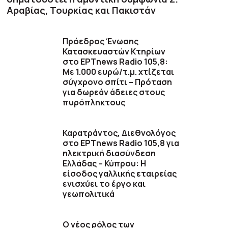
Αραβίας, Τουρκίας και Πακιστάν
Πρόεδρος Ένωσης
Κατασκευαστών Κτηρίων
στο ΕΡΤnews Radio 105,8:
Με 1.000 ευρώ/τ.μ. χτίζεται
σύγχρονο σπίτι – Πρόταση
για δωρεάν άδειες στους
πυρόπληκτους
Καρατράντος, Διεθνολόγος
στο ΕΡΤnews Radio 105,8 για
ηλεκτρική διασύνδεση
Ελλάδας – Κύπρου: Η
είσοδος γαλλικής εταιρείας
ενισχύει το έργο και
γεωπολιτικά
O νέος ρόλος των