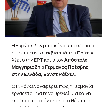
Η Ευρώπη δεν μπορεί να υποχωρήσει
στον πυρηνικό
εκβιασμό
του
Πούτιν
λέει στην
ΕΡΤ
και στον
Απόστολο
Μαγγηριάδη
ο
Γερμανός Πρέσβης
στην Ελλάδα, Ερνστ Ράϊχελ.
Ο κ. Ράϊχελ αναφέρει πως η Γερμανία
εργάζεται ώστε να βρεθεί μια κοινή
ευρωπαϊκή απάντηση στο θέμα της