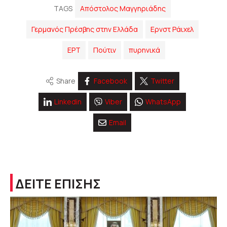
TAGS
Απόστολος Μαγγηριάδης
Γερμανός Πρέσβης στην Ελλάδα
Ερνστ Ράιχελ
ΕΡΤ
Πούτιν
πυρηνικά
Share
Facebook
Twitter
Linkedin
Viber
WhatsApp
Email
ΔΕΙΤΕ ΕΠΙΣΗΣ