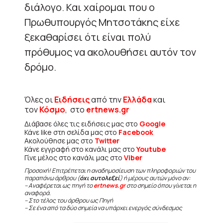
διάλογο. Και χαίρομαι που ο
Πρωθυπουργός Μητσοτάκης είχε
ξεκαθαρίσει ότι είναι πολύ
πρόθυμος να ακολουθήσει αυτόν τον
δρόμο.
Όλες οι
Ειδήσεις
από την
Ελλάδα
και
τον
Κόσμο
, στο
ertnews.gr
Διάβασε όλες τις ειδήσεις μας στο
Google
Κάνε like στη σελίδα μας στο
Facebook
Ακολούθησε μας στο
Twitter
Κάνε εγγραφή στο κανάλι μας στο
Youtube
Γίνε μέλος στο κανάλι μας στο
Viber
Προσοχή! Επιτρέπεται η αναδημοσίευση των πληροφοριών του
παραπάνω άρθρου (
όχι αυτολεξεί
) ή μέρους αυτών μόνο αν:
– Αναφέρεται ως πηγή το
ertnews.gr
στο σημείο όπου γίνεται η
αναφορά.
– Στο τέλος του άρθρου ως Πηγή
– Σε ένα από τα δύο σημεία να υπάρχει ενεργός σύνδεσμος