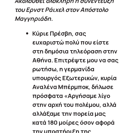
Ακολουθεί ολόκληρη η συνέντευξη
του Ερνστ Ράιχελ στον Απόστολο
Μαγγηριάδη.
Κύριε Πρέσβη, σας
ευχαριστώ πολύ που είστε
στη δημόσια τηλεόραση στην
Αθήνα. Επιτρέψτε μου να σας
ρωτήσω, η γερμανίδα
υπουργός Εξωτερικών, κυρία
Αναλένα Μπέρμποκ, δήλωσε
πρόσφατα «Αργήσαμε λίγο
στην αρχή του πολέμου, αλλά
αλλάξαμε την πορεία μας
κατά 180 μοίρες όσον αφορά
την υποστήριξη της