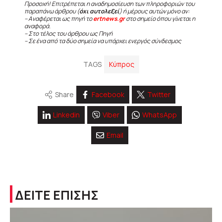
Προσοχή! Επιτρέπεται η αναδημοσίευση των πληροφοριών του
παραπάνω άρθρου (
όχι αυτολεξεί
) ή μέρους αυτών μόνο αν:
– Αναφέρεται ως πηγή το
ertnews.gr
στο σημείο όπου γίνεται η
αναφορά.
– Στο τέλος του άρθρου ως Πηγή
– Σε ένα από τα δύο σημεία να υπάρχει ενεργός σύνδεσμος
TAGS
Κύπρος
Share
Facebook
Twitter
Linkedin
Viber
WhatsApp
Email
ΔΕΙΤΕ ΕΠΙΣΗΣ