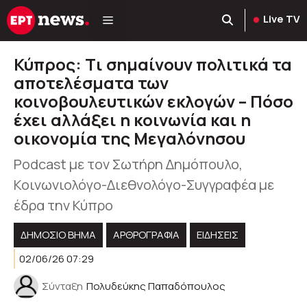
Μετάβαση
Live TV
σε
περιεχόμενο
Κύπρος: Tι σημαίνουν πολιτικά τα
αποτελέσματα των
κοινοβουλευτικών εκλογών – Πόσο
έχει αλλάξει η κοινωνία και η
οικονομία της Μεγαλόνησου
Podcast με τον Σωτήρη Δημόπουλο,
Κοινωνιολόγο-Διεθνολόγο-Συγγραφέα με
έδρα την Κύπρο
ΔΗΜΟΣΙΟ ΒΗΜΑ
ΑΡΘΡΟΓΡΑΦΊΑ
ΕΙΔΗΣΕΙΣ
02/06/26 07:29
Σύνταξη
Πολυδεύκης Παπαδόπουλος