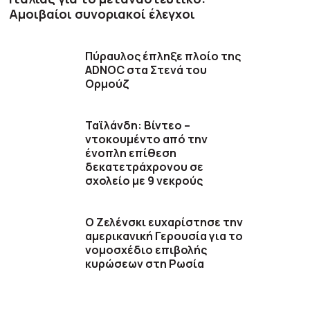
Αμοιβαίοι συνοριακοί έλεγχοι
Πύραυλος έπληξε πλοίο της
ADNOC στα Στενά του
Ορμούζ
Ταϊλάνδη: Βίντεο –
ντοκουμέντο από την
ένοπλη επίθεση
δεκατετράχρονου σε
σχολείο με 9 νεκρούς
Ο Ζελένσκι ευχαρίστησε την
αμερικανική Γερουσία για το
νομοσχέδιο επιβολής
κυρώσεων στη Ρωσία