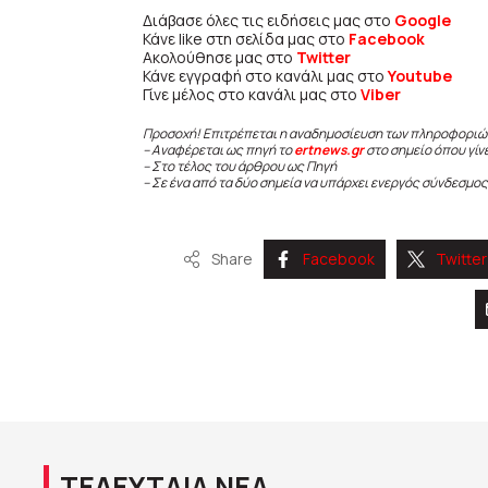
Διάβασε όλες τις ειδήσεις μας στο
Google
Κάνε like στη σελίδα μας στο
Facebook
Ακολούθησε μας στο
Twitter
Κάνε εγγραφή στο κανάλι μας στο
Youtube
Γίνε μέλος στο κανάλι μας στο
Viber
Προσοχή! Επιτρέπεται η αναδημοσίευση των πληροφοριώ
– Αναφέρεται ως πηγή το
ertnews.gr
στο σημείο όπου γίν
– Στο τέλος του άρθρου ως Πηγή
– Σε ένα από τα δύο σημεία να υπάρχει ενεργός σύνδεσμος
Share
Facebook
Twitter
ΤΕΛΕΥΤΑΙΑ ΝΕΑ