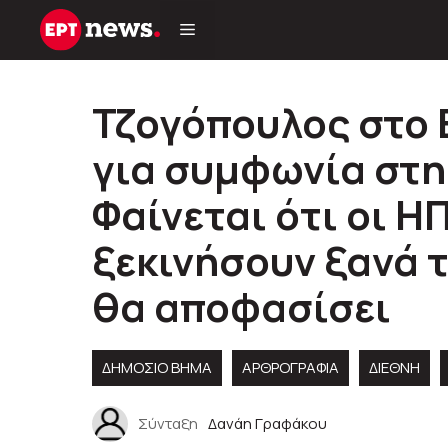
Μετάβαση
σε
περιεχόμενο
Τζογόπουλος στο 
για συμφωνία στη
Φαίνεται ότι οι Η
ξεκινήσουν ξανά 
θα αποφασίσει
ΔΗΜΟΣΙΟ ΒΗΜΑ
ΑΡΘΡΟΓΡΑΦΊΑ
ΔΙΕΘΝΉ
Σύνταξη
Δανάη Γραφάκου