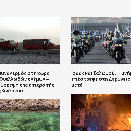
συναγερμός στη χώρα
Ισαάκ και Σολωμού: Η μνή
 θυελλωδών ανέμων –
επέστρεψε στη Δερύνεια 
σύσκεψη της επιτροπής
μετά
 Κινδύνου