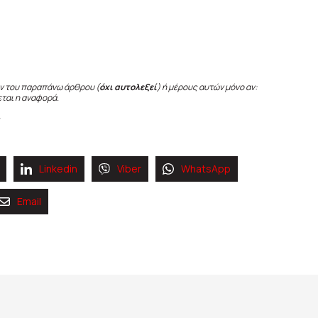
ν του παραπάνω άρθρου (
όχι αυτολεξεί
) ή μέρους αυτών μόνο αν:
εται η αναφορά.
Linkedin
Viber
WhatsApp
Email