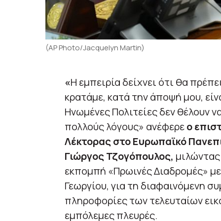
(AP Photo/Jacquelyn Martin)
«
Η εμπειρία δείχνει ότι θα πρέπε
κρατάμε, κατά την άποψή μου, είνα
Ηνωμένες Πολιτείες δεν θέλουν ν
πολλούς λόγους» ανέφερε
ο επισ
Λέκτορας στο Ευρωπαϊκό Πανεπι
Γιώργος Τζογόπουλος,
μιλώντας
εκπομπή «Πρωινές Διαδρομές» με
Γεωργίου, για τη διαφαινόμενη σ
πληροφορίες των τελευταίων εικ
εμπόλεμες πλευρές.