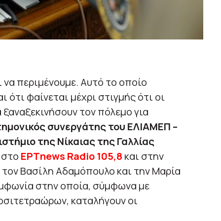
ι να περιμένουμε. Αυτό το οποίο
ι ότι φαίνεται μέχρι στιγμής ότι οι
α ξαναξεκινήσουν τον πόλεμο για
τημονικός συνεργάτης του ΕΛΙΑΜΕΠ –
στήμιο της Νίκαιας της Γαλλίας
 στο
ΕΡΤnews
Radio 105,8
και στην
 τον Βασίλη Αδαμόπουλο και την Μαρία
υμφωνία στην οποία, σύμφωνα με
οσιτετραώρων, καταλήγουν οι