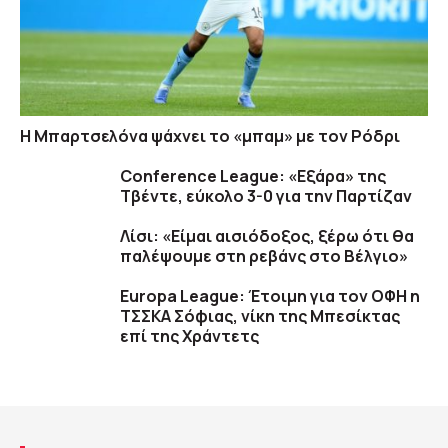
Η Μπαρτσελόνα ψάχνει το «μπαμ» με τον Ρόδρι
Conference League: «Εξάρα» της
Τβέντε, εύκολο 3-0 για την Παρτίζαν
Λίσι: «Είμαι αισιόδοξος, ξέρω ότι θα
παλέψουμε στη ρεβάνς στο Βέλγιο»
Europa League: Έτοιμη για τον ΟΦΗ η
ΤΣΣΚΑ Σόφιας, νίκη της Μπεσίκτας
επί της Χράντετς