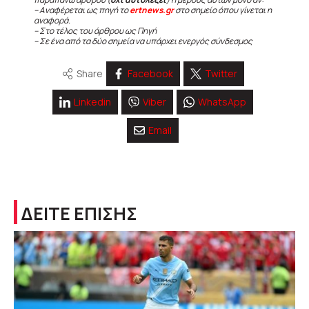
– Αναφέρεται ως πηγή το
ertnews.gr
στο σημείο όπου γίνεται η
αναφορά.
– Στο τέλος του άρθρου ως Πηγή
– Σε ένα από τα δύο σημεία να υπάρχει ενεργός σύνδεσμος
Share
Facebook
Twitter
Linkedin
Viber
WhatsApp
Email
ΔΕΙΤΕ ΕΠΙΣΗΣ