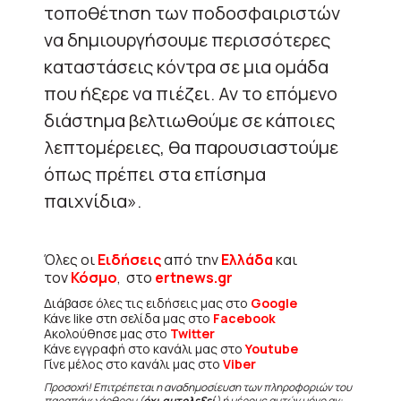
τοποθέτηση των ποδοσφαιριστών
να δημιουργήσουμε περισσότερες
καταστάσεις κόντρα σε μια ομάδα
που ήξερε να πιέζει. Αν το επόμενο
διάστημα βελτιωθούμε σε κάποιες
λεπτομέρειες, θα παρουσιαστούμε
όπως πρέπει στα επίσημα
παιχνίδια».
Όλες οι
Ειδήσεις
από την
Ελλάδα
και
τον
Κόσμο
, στο
ertnews.gr
Διάβασε όλες τις ειδήσεις μας στο
Google
Κάνε like στη σελίδα μας στο
Facebook
Ακολούθησε μας στο
Twitter
Κάνε εγγραφή στο κανάλι μας στο
Youtube
Γίνε μέλος στο κανάλι μας στο
Viber
Προσοχή! Επιτρέπεται η αναδημοσίευση των πληροφοριών του
παραπάνω άρθρου (
όχι αυτολεξεί
) ή μέρους αυτών μόνο αν: