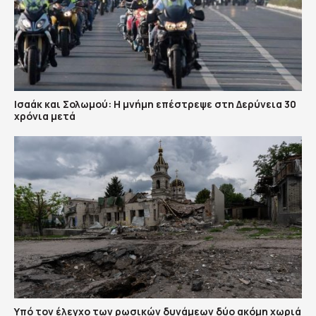
Ισαάκ και Σολωμού: Η μνήμη επέστρεψε στη Δερύνεια 30
χρόνια μετά
Υπό τον έλεγχο των ρωσικών δυνάμεων δύο ακόμη χωριά