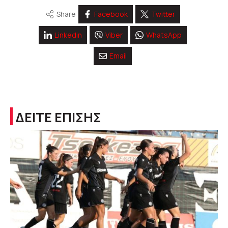
Share
Facebook
Twitter
Linkedin
Viber
WhatsApp
Email
ΔΕΙΤΕ ΕΠΙΣΗΣ