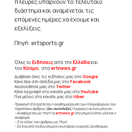
πλευρές υπάρχουν το τελευταίο
διάστημα και αναμένεται τις
επόμενες ημέρες να έχουμε και
εξελίξεις.
Πηγή: ertsports.gr
Όλες οι
Ειδήσεις
από την
Ελλάδα
και
τον
Κόσμο
, στο
ertnews.gr
Διάβασε όλες τις ειδήσεις μας στο
Google
Κάνε like στη σελίδα μας στο
Facebook
Ακολούθησε μας στο
Twitter
Κάνε εγγραφή στο κανάλι μας στο
Youtube
Γίνε μέλος στο κανάλι μας στο
Viber
Προσοχή! Επιτρέπεται η αναδημοσίευση των πληροφοριών του
παραπάνω άρθρου (
όχι αυτολεξεί
) ή μέρους αυτών μόνο αν:
– Αναφέρεται ως πηγή το
ertnews.gr
στο σημείο όπου γίνεται η
αναφορά.
– Στο τέλος του άρθρου ως Πηγή
– Σε ένα από τα δύο σημεία να υπάρχει ενεργός σύνδεσμος