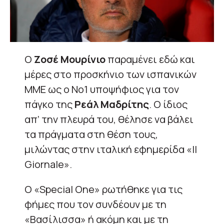
Ο
Ζοσέ Μουρίνιο
παραμένει εδώ και
μέρες στο προσκήνιο των ισπανικών
ΜΜΕ ως ο Νο1 υποψήφιος για τον
πάγκο της
Ρεάλ Μαδρίτης
. Ο ίδιος
απ’ την πλευρά του, θέλησε να βάλει
τα πράγματα στη θέση τους,
μιλώντας στην ιταλική εφημερίδα «Il
Giornale».
Ο «Special One» ρωτήθηκε για τις
φήμες που τον συνδέουν με τη
«Βασίλισσα» ή ακόμη και με τη