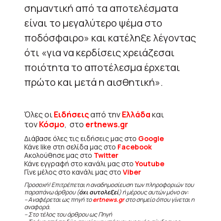
σημαντική από τα αποτελέσματα
είναι το μεγαλύτερο ψέμα στο
ποδόσφαιρο» και κατέληξε λέγοντας
ότι «για να κερδίσεις χρειάζεσαι
ποιότητα το αποτέλεσμα έρχεται
πρώτο και μετά η αισθητική».
Όλες οι
Ειδήσεις
από την
Ελλάδα
και
τον
Κόσμο
, στο
ertnews.gr
Διάβασε όλες τις ειδήσεις μας στο
Google
Κάνε like στη σελίδα μας στο
Facebook
Ακολούθησε μας στο
Twitter
Κάνε εγγραφή στο κανάλι μας στο
Youtube
Γίνε μέλος στο κανάλι μας στο
Viber
Προσοχή! Επιτρέπεται η αναδημοσίευση των πληροφοριών του
παραπάνω άρθρου (
όχι αυτολεξεί
) ή μέρους αυτών μόνο αν:
– Αναφέρεται ως πηγή το
ertnews.gr
στο σημείο όπου γίνεται η
αναφορά.
– Στο τέλος του άρθρου ως Πηγή