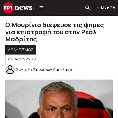
Μετάβαση
Live TV
σε
περιεχόμενο
Ο Μουρίνιο διέψευσε τις φήμες
για επιστροφή του στην Ρεάλ
Μαδρίτης
ΑΘΛΗΤΙΣΜΟΣ
29/04/26 23:49
Σύνταξη
Σπυρίδων Αμπελάκης