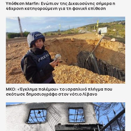
Υπόθεση Marfin: Ενώπιον της Δικαιοσύνης σήμερα η
46χρονη κατηγορούμενη για τη φονική επίθεση
ΜΚΟ: «Έγκλημα πολέμου» το ισραηλινό πλήγμα που
σκότωσε δημοσιογράφο στον νότιο Λίβανο