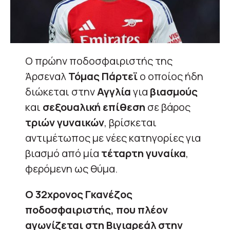
Ο πρώην ποδοσφαιριστής της
Άρσεναλ
Τόμας Πάρτεϊ
ο οποίος ήδη
διώκεται στην
Αγγλία
για
βιασμούς
και
σεξουαλική επίθεση
σε βάρος
τριών γυναικών
, βρίσκεται
αντιμέτωπος με νέες κατηγορίες για
βιασμό από μία
τέταρτη γυναίκα
,
φερόμενη ως θύμα.
Ο 32χρονος Γκανέζος
ποδοσφαιριστής, που πλέον
αγωνίζεται στη Βιγιαρεάλ στην