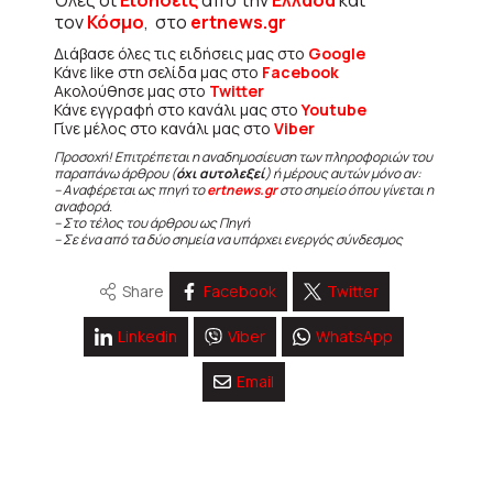
τον
Κόσμο
, στο
ertnews.gr
Διάβασε όλες τις ειδήσεις μας στο
Google
Κάνε like στη σελίδα μας στο
Facebook
Ακολούθησε μας στο
Twitter
Κάνε εγγραφή στο κανάλι μας στο
Youtube
Γίνε μέλος στο κανάλι μας στο
Viber
Προσοχή! Επιτρέπεται η αναδημοσίευση των πληροφοριών του
παραπάνω άρθρου (
όχι αυτολεξεί
) ή μέρους αυτών μόνο αν:
– Αναφέρεται ως πηγή το
ertnews.gr
στο σημείο όπου γίνεται η
αναφορά.
– Στο τέλος του άρθρου ως Πηγή
– Σε ένα από τα δύο σημεία να υπάρχει ενεργός σύνδεσμος
Share
Facebook
Twitter
Linkedin
Viber
WhatsApp
Email