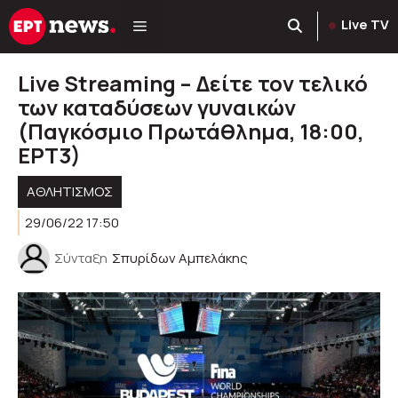
Μετάβαση
Live TV
σε
περιεχόμενο
Live Streaming – Δείτε τον τελικό
των καταδύσεων γυναικών
(Παγκόσμιο Πρωτάθλημα, 18:00,
EΡΤ3)
ΑΘΛΗΤΙΣΜΟΣ
29/06/22 17:50
Σύνταξη
Σπυρίδων Αμπελάκης