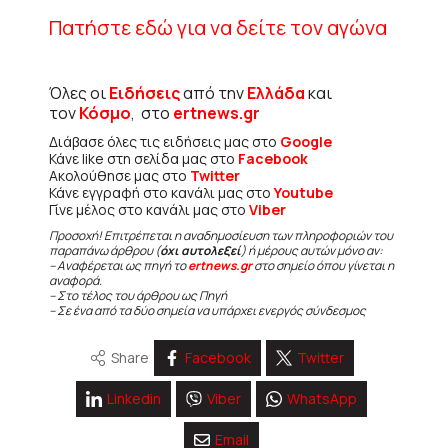
Πατήστε εδώ για να δείτε τον αγώνα
Όλες οι
Ειδήσεις
από την
Ελλάδα
και
τον
Κόσμο
, στο
ertnews.gr
Διάβασε όλες τις ειδήσεις μας στο
Google
Κάνε like στη σελίδα μας στο
Facebook
Ακολούθησε μας στο
Twitter
Κάνε εγγραφή στο κανάλι μας στο
Youtube
Γίνε μέλος στο κανάλι μας στο
Viber
Προσοχή! Επιτρέπεται η αναδημοσίευση των πληροφοριών του
παραπάνω άρθρου (
όχι αυτολεξεί
) ή μέρους αυτών μόνο αν:
– Αναφέρεται ως πηγή το
ertnews.gr
στο σημείο όπου γίνεται η
αναφορά.
– Στο τέλος του άρθρου ως Πηγή
– Σε ένα από τα δύο σημεία να υπάρχει ενεργός σύνδεσμος
Share
Facebook
Twitter
Linkedin
Viber
WhatsApp
Email