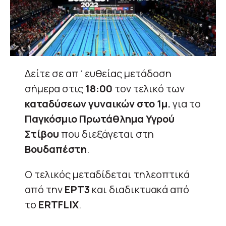
Δείτε σε απ΄ευθείας μετάδοση
σήμερα στις
18:00
τον τελικό των
καταδύσεων γυναικών στο 1μ.
για το
Παγκόσμιο Πρωτάθλημα Υγρού
Στίβου
που διεξάγεται στη
Βουδαπέστη
.
Ο τελικός μεταδίδεται τηλεοπτικά
από την
ΕΡΤ3
και διαδικτυακά από
το
ERTFLIX
.