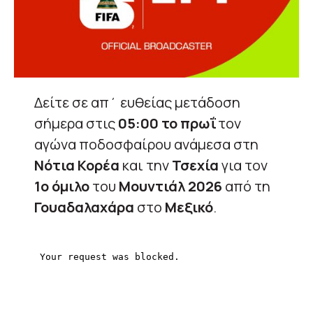
Δείτε σε απ΄ ευθείας μετάδοση
σήμερα στις
05:00 το πρωΐ
τον
αγώνα ποδοσφαίρου ανάμεσα στη
Νότια Κορέα
και την
Τσεχία
για τον
1ο όμιλο
του
Μουντιάλ 2026
από τη
Γουαδαλαχάρα
στο
Μεξικό
.