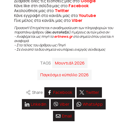
Διάβασε όλες τις ειδήσεις μας στο
Google
Κάνε like στη σελίδα μας στο
Facebook
Ακολούθησε μας στο
Twitter
Κάνε εγγραφή στο κανάλι μας στο
Youtube
Γίνε μέλος στο κανάλι μας στο
Viber
Προσοχή! Επιτρέπεται η αναδημοσίευση των πληροφοριών του
παραπάνω άρθρου (
όχι αυτολεξεί
) ή μέρους αυτών μόνο αν:
– Αναφέρεται ως πηγή το
ertnews.gr
στο σημείο όπου γίνεται η
αναφορά.
– Στο τέλος του άρθρου ως Πηγή
– Σε ένα από τα δύο σημεία να υπάρχει ενεργός σύνδεσμος
TAGS
Μουντιάλ 2026
Παγκόσμιο κύπελλο 2026
Share
Facebook
Twitter
Linkedin
Viber
WhatsApp
Email