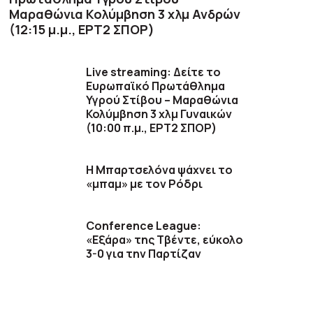
Μαραθώνια Κολύμβηση 3 χλμ Ανδρών
(12:15 μ.μ., ΕΡΤ2 ΣΠΟΡ)
Live streaming: Δείτε το
Ευρωπαϊκό Πρωτάθλημα
Υγρού Στίβου – Μαραθώνια
Κολύμβηση 3 χλμ Γυναικών
(10:00 π.μ., ΕΡΤ2 ΣΠΟΡ)
Η Μπαρτσελόνα ψάχνει το
«μπαμ» με τον Ρόδρι
Conference League:
«Εξάρα» της Τβέντε, εύκολο
3-0 για την Παρτίζαν