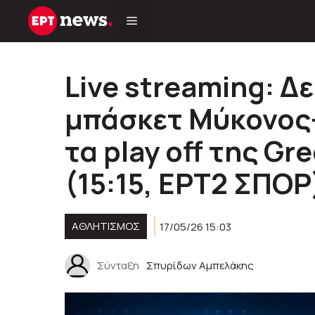
Μετάβαση
σε
περιεχόμενο
Live streaming: Δ
μπάσκετ Μύκονος
τα play off της Gr
(15:15, ΕΡΤ2 ΣΠΟΡ
ΑΘΛΗΤΙΣΜΟΣ
17/05/26 15:03
Σύνταξη
Σπυρίδων Αμπελάκης