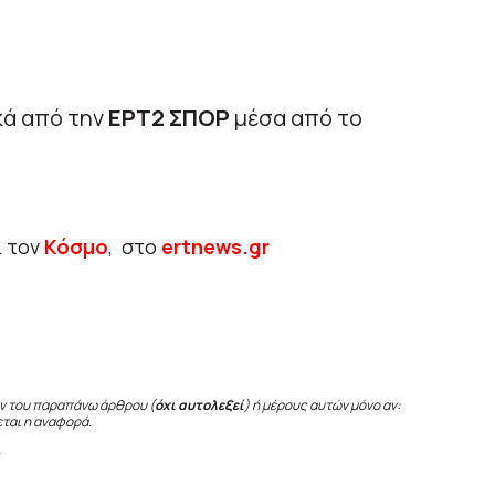
κά από την
ΕΡΤ2 ΣΠΟΡ
μέσα από το
ι τον
Κόσμο
, στο
ertnews.gr
ν του παραπάνω άρθρου (
όχι αυτολεξεί
) ή μέρους αυτών μόνο αν:
εται η αναφορά.