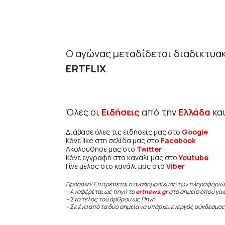
Ο αγώνας μεταδίδεται διαδικτυα
ERTFLIX
.
Όλες οι
Ειδήσεις
από την
Ελλάδα
κα
Διάβασε όλες τις ειδήσεις μας στο
Google
Κάνε like στη σελίδα μας στο
Facebook
Ακολούθησε μας στο
Twitter
Κάνε εγγραφή στο κανάλι μας στο
Youtube
Γίνε μέλος στο κανάλι μας στο
Viber
Προσοχή! Επιτρέπεται η αναδημοσίευση των πληροφοριώ
– Αναφέρεται ως πηγή το
ertnews.gr
στο σημείο όπου γίν
– Στο τέλος του άρθρου ως Πηγή
– Σε ένα από τα δύο σημεία να υπάρχει ενεργός σύνδεσμος