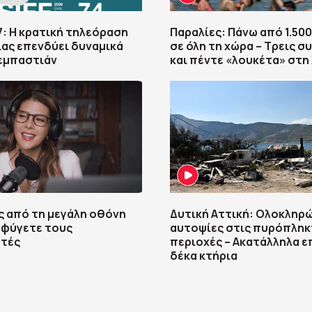
7: Η κρατική τηλεόραση
Παραλίες: Πάνω από 1.500
ίας επενδύει δυναμικά
σε όλη τη χώρα – Τρεις σ
εμπαστιάν
και πέντε «λουκέτα» στη
 από τη μεγάλη οθόνη
Δυτική Αττική: Ολοκληρ
οφύγετε τους
αυτοψίες στις πυρόπληκ
στές
περιοχές – Ακατάλληλα ε
δέκα κτήρια