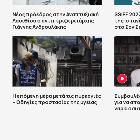
Νέος πρόεδρος στην Αναπτυξιακή
SSIFF 202
Λασιθίου ο αντιπεριφερειάρχης
της Ισπαν
Γιάννης Ανδρουλάκης
στο Σαν Σ
Η επόμενη μέρα μετά τις πυρκαγιές
Συμβουλές
– Οδηγίες προστασίας της υγείας
για να απ
ναρκισσι