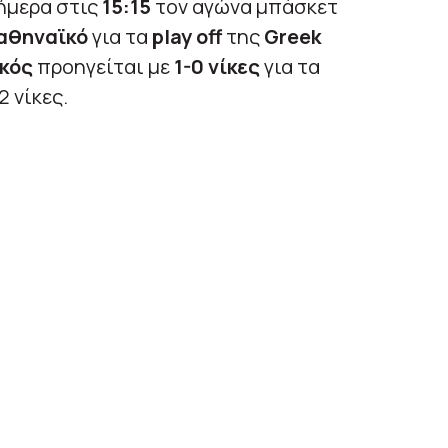
ήμερα στις
15:15
τον αγώνα μπάσκετ
αθηναϊκό
για τα
play off
της
Greek
κός
προηγείται με
1-0 νίκες
για τα
2 νίκες.