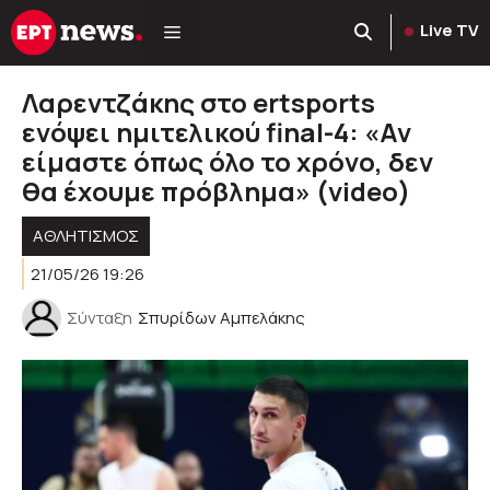
Μετάβαση
Live TV
σε
περιεχόμενο
Λαρεντζάκης στο ertsports
ενόψει ημιτελικού final-4: «Αν
είμαστε όπως όλο το χρόνο, δεν
θα έχουμε πρόβλημα» (video)
ΑΘΛΗΤΙΣΜΟΣ
21/05/26 19:26
Σύνταξη
Σπυρίδων Αμπελάκης