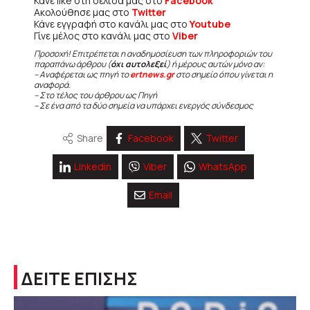
Κάνε like στη σελίδα μας στο
Facebook
Ακολούθησε μας στο
Twitter
Κάνε εγγραφή στο κανάλι μας στο
Youtube
Γίνε μέλος στο κανάλι μας στο
Viber
Προσοχή! Επιτρέπεται η αναδημοσίευση των πληροφοριών του
παραπάνω άρθρου (
όχι αυτολεξεί
) ή μέρους αυτών μόνο αν:
– Αναφέρεται ως πηγή το
ertnews.gr
στο σημείο όπου γίνεται η
αναφορά.
– Στο τέλος του άρθρου ως Πηγή
– Σε ένα από τα δύο σημεία να υπάρχει ενεργός σύνδεσμος
Share
Facebook
Twitter
Linkedin
Viber
WhatsApp
Email
ΔΕΙΤΕ ΕΠΙΣΗΣ