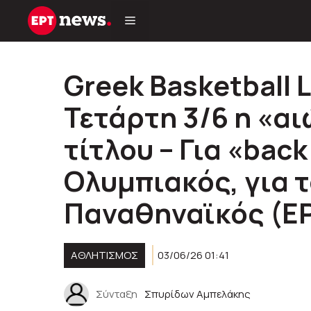
Μετάβαση
σε
περιεχόμενο
Greek Basketball 
Τετάρτη 3/6 η «αι
τίτλου – Για «back
Ολυμπιακός, για τ
Παναθηναϊκός (E
ΑΘΛΗΤΙΣΜΟΣ
03/06/26 01:41
Σύνταξη
Σπυρίδων Αμπελάκης