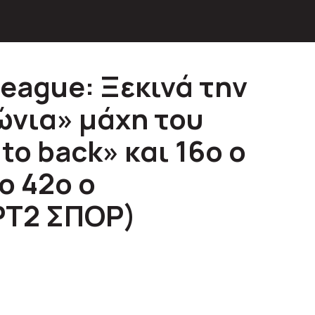
League: Ξεκινά την
ώνια» μάχη του
 to back» και 16ο ο
ο 42ο ο
ΡΤ2 ΣΠΟΡ)