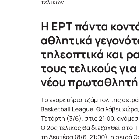
τελικών.
Η ΕΡΤ πάντα κοντ
αθλητικά γεγονότ
τηλεοπτικά και ρ
τους τελικούς για
νέου πρωταθλητή
Το εναρκτήριο τζάμπολ της σειρά
Basketball League, θα λάβει χώρα,
Τετάρτη (3/6), στις 21:00, ανάμε
O 2oς τελικός θα διεξαχθεί στο T
τη Δευτέρα (8/6, 21:00), η σειρά 