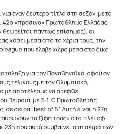
 για έναν δεύτερο τίτλο στη σεζόν, μετά
αι 42ο «πράσινο» Πρωτάθλημα Ελλάδας
εν θεωρείται πάντως επίσημος), οι
τας χάσει μέσα από τα χέρια τους, την
oleague που έλαβε χώρα μέσα στο δικό
κατάληξη για τον Παναθηναϊκό, αφού αν
ους τελικούς με τον Ολυμπιακό,
α με αποτέλεσμα να στεφθεί
υ Πειραιά, με 3-1. Ο Πρωταθλητής
, σε σειρά “best of 5”. Αυτή είναι η 27η
ταυρώνουν τα ξίφη τους» στα πλέι οφ
 23η που αυτό συμβαίνει στη σειρά των