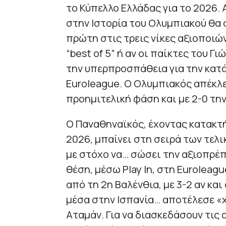
το Κύπελλο Ελλάδας για το 2026. 
στην Ιστορία του Ολυμπιακού θα 
πρώτη στις τρεις νίκες αξιοποιώ
“best of 5” ή αν οι παίκτες του 
την υπερπροσπάθεια για την κατ
Euroleague. Ο Ολυμπιακός απέκλε
προημιτελική φάση και με 2-0 τη
Ο Παναθηναϊκός, έχοντας κατακτή
2026, μπαίνει στη σειρά των τελ
με στόχο να… σώσει την αξιοπρέπε
θέση, μέσω Play In, στη Euroleag
από τη 2η Βαλένθια, με 3-2 αν και
μέσα στην Ισπανία… αποτέλεσε «χ
Αταμάν. Για να διασκεδάσουν τις 