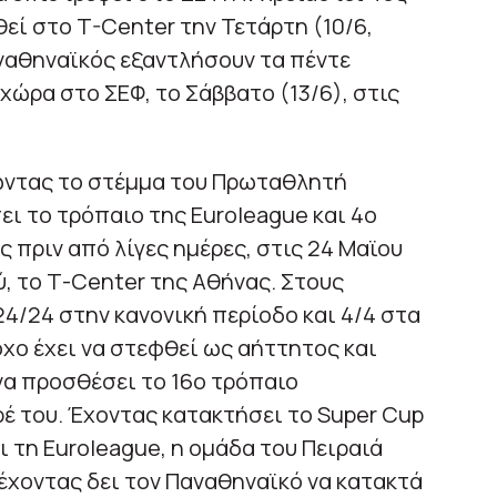
εί στο T-Center την Τετάρτη (10/6,
αναθηναϊκός εξαντλήσουν τα πέντε
 χώρα στο ΣΕΦ, το Σάββατο (13/6), στις
ώντας το στέμμα του Πρωταθλητή
ι το τρόπαιο της Euroleague και 4ο
ς πριν από λίγες ημέρες, στις 24 Μαϊου
, το Τ-Center της Αθήνας. Στους
24/24 στην κανονική περίοδο και 4/4 στα
όχο έχει να στεφθεί ως αήττητος και
να προσθέσει το 16ο τρόπαιο
 του. Έχοντας κατακτήσει το Super Cup
 τη Euroleague, η ομάδα του Πειραιά
, έχοντας δει τον Παναθηναϊκό να κατακτά