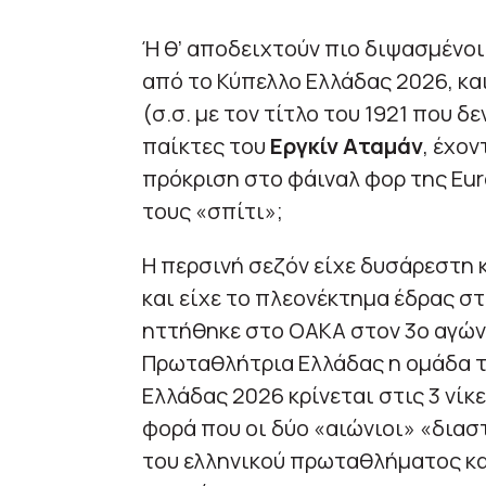
Ή θ’ αποδειχτούν πιο διψασμένοι,
από το Κύπελλο Ελλάδας 2026, κ
(σ.σ. με τον τίτλο του 1921 που δ
παίκτες του
Εργκίν Αταμάν
, έχον
πρόκριση στο φάιναλ φορ της Eur
τους «σπίτι»;
Η περσινή σεζόν είχε δυσάρεστη 
και είχε το πλεονέκτημα έδρας στ
ηττήθηκε στο ΟΑΚΑ στον 3ο αγών
Πρωταθλήτρια Ελλάδας η ομάδα το
Ελλάδας 2026 κρίνεται στις 3 νίκες
φορά που οι δύο «αιώνιοι» «διασ
του ελληνικού πρωταθλήματος και