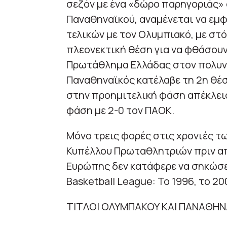
σεζόν με ένα «δώρο παρηγοριάς» 
Παναθηναϊκού, αναμένεται να εμ
τελικών με τον Ολυμπιακό, με στό
πλεονεκτική θέση για να φθάσουν
Πρωτάθλημα Ελλάδας στον πολυνί
Παναθηναϊκός κατέλαβε τη 2η θέση
στην προημιτελική φάση απέκλεισ
φάση με 2-0 τον ΠΑΟΚ.
Mόνο τρεις φορές στις χρονιές τ
Κυπέλλου Πρωταθλητριών πριν απ
Ευρώπης δεν κατάφερε να σηκώσει
Basketball League: To 1996, το 20
ΤΙΤΛΟΙ ΟΛΥΜΠΑΚΟΥ ΚΑΙ ΠΑΝΑΘΗΝ