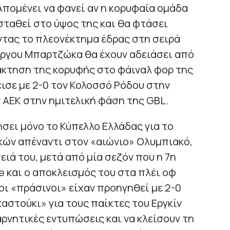
Απομένει να φανεί αν η κορυφαία ομάδα
σταθεί στο ύψος της και θα φτάσει
ντας το πλεονέκτημα έδρας στη σειρά
Γιώργου Μπαρτζώκα θα έχουν αδειάσει από
άκτηση της κορυφής στο φάιναλ φορ της
ισε με 2-0 τον Κολοσσό Ρόδου στην
ν ΑΕΚ στην ημιτελική φάση της GBL.
σει μόνο το Κύπελλο Ελλάδας για το
ικών απέναντι στον «αιώνιο» Ολυμπιακό,
ιά του, μετά από μία σεζόν που η 7η
ue και ο αποκλεισμός του στα πλέι οφ
 οι «πράσινοι» είχαν προηγηθεί με 2-0
αστούκι» για τους παίκτες του Εργκίν
αρνητικές εντυπώσεις και να κλείσουν τη