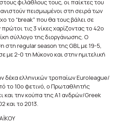
στους φιλάθλους τους, οι παίκτες του
φανιστούν πεισμωμένοι στη σειρά των
χο το “break” που θα τους βάλει σε
 πρώτοι τις 3 νίκες χαρίζοντας το 42ο
κη σύλλογο της διοργάνωσης. O
 στη regular season της GBL με 19-5,
ε με 2-0 τη Μύκονο και στην ημιτελική
ων δέκα ελληνικών τροπαίων Euroleague/
ό το 10ο φετινό, ο Πρωταθλητής
 και την κούπα της Α1 ανδρών/Greek
02 και το 2013.
ΑΪΚΟΥ