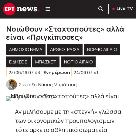
Μετάβαση
Live TV
σε
περιεχόμενο
Νοιώθουν «Σταχτοπούτες» αλλά
είναι «Πριγκίπισσες»
ΔΗΜΟΣΙΟ ΒΗΜΑ
ΑΡΘΡΟΓΡΑΦΊΑ
ΒΟΡΕΙΟ ΑΙΓΑΙΟ
ΕΙΔΗΣΕΙΣ
ΜΠΑΣΚΕΤ
ΝΟΤΙΟ ΑΙΓΑΙΟ
23/06/16 07:43
Ενημέρωση
24/06 07:41
Σύνταξη
Νάσος Μπράτσος
Αν μιλήσουμε με τη «στεγνή» γλώσσα
των οικονομικών προϋπολογισμών,
τότε αρκετά αθλητικά σωματεία