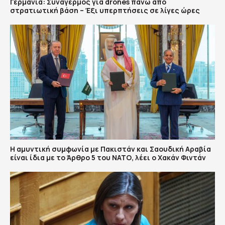
Γερμανία: Συναγερμός για drones πάνω από
στρατιωτική βάση – Έξι υπερπτήσεις σε λίγες ώρες
Η αμυντική συμφωνία με Πακιστάν και Σαουδική Αραβία
είναι ίδια με το Άρθρο 5 του ΝΑΤΟ, λέει ο Χακάν Φιντάν