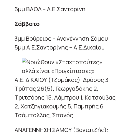
6μμ ΒΑΟΛ – Α.Ε.Σαντορίνη
Σάββατο
3μμ Boύρειος – Αναγέννηση Σάμου
5μμ Α.Ε.Σαντορίνης – Α.Ε.Δικαίου
Α.Ε. ΔΙΚΑΙΟΥ (Τζομάκας): Δρόσος 3,
Τρύπας 26(5), Γεωργαδάκης 2,
Τριτσάρης 15, Λάμπρου 1, Κατσούβας
2, Χατζηγιακουμής 5, Παμπρής 6,
Τσάμπαλλας, Σπανός.
ΑΝΑΓΕΝΝΗΣΗ ΣΑΜΟΥ (Βογιατζής):