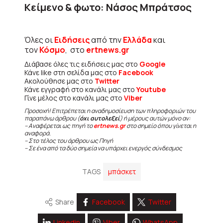
Κείμενο & φωτο: Νάσος Μπράτσος
Όλες οι
Ειδήσεις
από την
Ελλάδα
και
τον
Κόσμο
, στο
ertnews.gr
Διάβασε όλες τις ειδήσεις μας στο
Google
Κάνε like στη σελίδα μας στο
Facebook
Ακολούθησε μας στο
Twitter
Κάνε εγγραφή στο κανάλι μας στο
Youtube
Γίνε μέλος στο κανάλι μας στο
Viber
Προσοχή! Επιτρέπεται η αναδημοσίευση των πληροφοριών του
παραπάνω άρθρου (
όχι αυτολεξεί
) ή μέρους αυτών μόνο αν:
– Αναφέρεται ως πηγή το
ertnews.gr
στο σημείο όπου γίνεται η
αναφορά.
– Στο τέλος του άρθρου ως Πηγή
– Σε ένα από τα δύο σημεία να υπάρχει ενεργός σύνδεσμος
TAGS
μπάσκετ
Share
Facebook
Twitter
Linkedin
Viber
WhatsApp